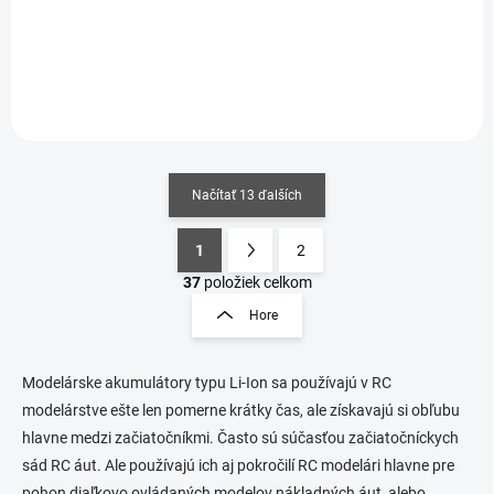
Do košíka
Do košíka
Načítať 13 ďalších
1
2
O
S
v
t
37
položiek celkom
l
r
Hore
á
á
d
n
a
k
c
Modelárske akumulátory typu Li-Ion sa používajú v RC
o
i
modelárstve ešte len pomerne krátky čas, ale získavajú si obľubu
e
v
hlavne medzi začiatočníkmi. Často sú súčasťou začiatočníckych
p
a
sád RC áut. Ale používajú ich aj pokročilí RC modelári hlavne pre
r
n
v
pohon diaľkovo ovládaných modelov nákladných áut, alebo