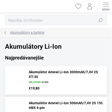
Prejsť
na
obsah
Hľadať
Akumulátory a batérie
Akumulátory Li-Ion
Najpredávanejšie
Akumulátor Amewi Li-Ion 3000mAh/7,4V 2S
XT-30
SKLADOM
(4 KS)
€19,80
Akumulátor Amewi Li-Ion 500mAh/7,4V 2S 15C
HBX 4-pin