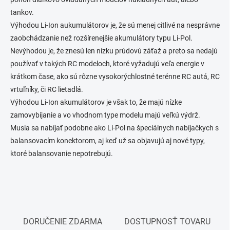
i
k
tankov.
e
y
Výhodou Li-Ion aukumulátorov je, že sú menej citlivé na nesprávne
v
ý
zaobchádzanie než rozšírenejšie akumulátory typu Li-Pol.
p
Nevýhodou je, že znesú len nízku prúdovú záťaž a preto sa nedajú
i
používať v takých RC modeloch, ktoré vyžadujú veľa energie v
s
u
krátkom čase, ako sú rôzne vysokorýchlostné terénne RC autá, RC
vrtuľníky, či RC lietadlá.
Výhodou Li-Ion akumulátorov je však to, že majú nízke
zamovybíjanie a vo vhodnom type modelu majú veľkú výdrž.
Musia sa nabíjať podobne ako Li-Pol na špeciálnych nabíjačkych s
balansovacím konektorom, aj keď už sa objavujú aj nové typy,
ktoré balansovanie nepotrebujú.
DORUČENIE ZDARMA
DOSTUPNOSŤ TOVARU