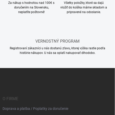
Za nákup s hodnotou nad 100€ s
Všetky položky, ktoré sa dajú
doručením na Slovensku,
vložiť do košíka máme skladom a
neplatíte poštovné!
pripravené na odoslanie.
VERNOSTNÝ PROGRAM
Registrovaní zákazníci u nás dostanú zľavu, ktorej výška rastie podľa
histórie nákupov. U nás sa oplatí nakupovať dlhodobo.
Z
á
p
ä
t
i
O FIRME
e
Doprava a platba / Poplatky za doručenie