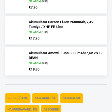
SKLADOM
(3 KS)
€7,90
Akumulátor Carson Li-Ion 2600mAh/7,4V
Tamiya / XHP FE-Line
SKLADOM
(1 KS)
€17,95
Akumulátor Amewi Li-Ion 3000mAh/7,4V 2S T-
DEAN
SKLADOM
(3 KS)
€19,80
R
a
ODPORÚČAME
NAJLACNEJŠIE
NAJDRAHŠIE
d
e
NAJPREDÁVANEJŠIE
ABECEDNE