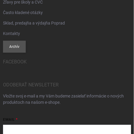
Zľavy pre školy a CVČ
Často kladené otázky
Sklad, predajňa a výdajňa Poprad
Kontakty
Archív
FACEBOOK
ODOBERAŤ NEWSLETTER
Vložte svoj e-mail a my Vám budeme zasielať informácie o nových
produktoch na našom e-shope.
EMAIL