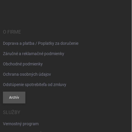
p
a
á
r
n
p
v
i
ä
k
e
t
y
v
i
O FIRME
ý
e
p
Doprava a platba / Poplatky za doručenie
i
s
Záručné a reklamačné podmienky
u
Obchodné podmienky
Ochrana osobných údajov
Odstúpenie spotrebiteľa od zmluvy
Archív
SLUŽBY
Vernostný program