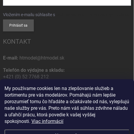
Vložením e-mailu súhlasíte s
podmienkami ochrany osobných údajov
Prihlásiť sa
KONTAKT
E-mail:
htmodel@htmodel.sk
Telefón do výdajne a skladu:
+421 (0) 52 7768 212
My používame cookies len na zlepšovanie služieb a
Poštová / Odberná adresa:
sortimentu pre vás modelárov. Pomáhajú nám lepšie
HT model
porozumieť tomu čo hľadáte a očakávate od nás, vylepšujú
Na letisko 49
naše služby pre vás. Preto nám váš súhlas zdvihne náladu
058 01 Poprad
a uľahčí prácu, ktorá povedie k vašej vyššej
Slovenská Republika
spokojnosti.
Viac informácií