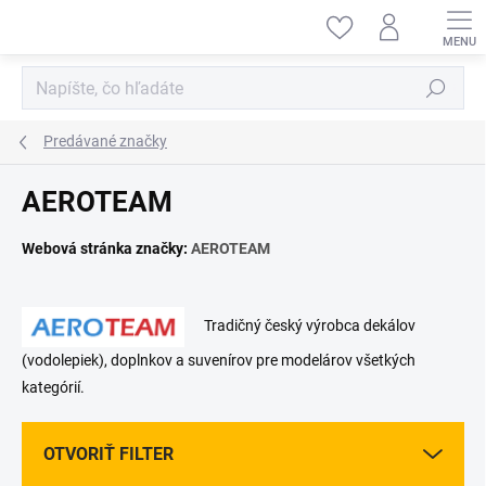
Prejsť
na
obsah
Hľadať
Predávané značky
AEROTEAM
Webová stránka značky:
AEROTEAM
Tradičný český výrobca dekálov
(vodolepiek), doplnkov a suvenírov pre modelárov všetkých
kategórií.
OTVORIŤ FILTER