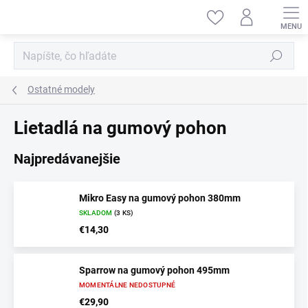
Prejsť
na
obsah
Hľadať
Ostatné modely
Lietadlá na gumový pohon
Najpredávanejšie
Mikro Easy na gumový pohon 380mm
SKLADOM
(3 KS)
€14,30
Sparrow na gumový pohon 495mm
MOMENTÁLNE NEDOSTUPNÉ
€29,90