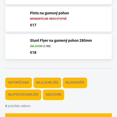
Pinto na gumový pohon
MOMENTÁLNE NEDOSTUPNÉ
€17
Stunt Flyer na gumený pohon 280mm
SKLADOM
(1 KS)
€18
R
a
ODPORÚČAME
NAJLACNEJŠIE
NAJDRAHŠIE
d
e
NAJPREDÁVANEJŠIE
ABECEDNE
n
i
8
položiek celkom
e
p