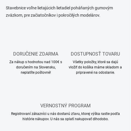
v
l
Stavebnice voľne lietajúcich lietadiel poháňaných gumovým
á
zväzkom, pre začiatočníkov i pokročilých modelárov.
d
a
c
i
e
p
r
DORUČENIE ZDARMA
DOSTUPNOSŤ TOVARU
v
k
Za nákup s hodnotou nad 100€ s
Všetky položky, ktoré sa dajú
y
doručením na Slovensku,
vložiť do košíka máme skladom a
v
neplatíte poštovné!
pripravené na odoslanie.
ý
p
i
s
u
VERNOSTNÝ PROGRAM
Registrovaní zákazníci u nás dostanú zľavu, ktorej výška rastie podľa
histórie nákupov. U nás sa oplatí nakupovať dlhodobo.