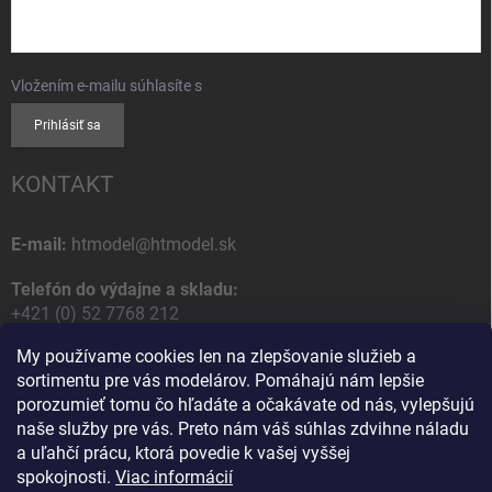
Vložením e-mailu súhlasíte s
podmienkami ochrany osobných údajov
Prihlásiť sa
KONTAKT
E-mail:
htmodel@htmodel.sk
Telefón do výdajne a skladu:
+421 (0) 52 7768 212
My používame cookies len na zlepšovanie služieb a
Poštová / Odberná adresa:
sortimentu pre vás modelárov. Pomáhajú nám lepšie
HT model
porozumieť tomu čo hľadáte a očakávate od nás, vylepšujú
Na letisko 49
naše služby pre vás. Preto nám váš súhlas zdvihne náladu
058 01 Poprad
a uľahčí prácu, ktorá povedie k vašej vyššej
Slovenská Republika
spokojnosti.
Viac informácií