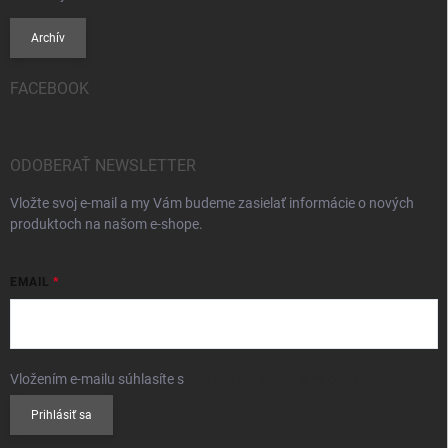
Archív
FACEBOOK
ODOBERAŤ NEWSLETTER
Vložte svoj e-mail a my Vám budeme zasielať informácie o nových
produktoch na našom e-shope.
EMAIL
Vložením e-mailu súhlasíte s
podmienkami ochrany osobných údajov
Prihlásiť sa