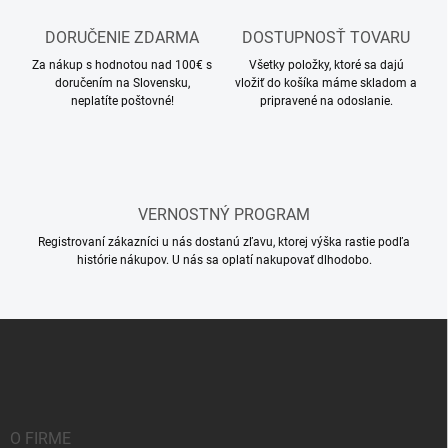
DORUČENIE ZDARMA
DOSTUPNOSŤ TOVARU
Za nákup s hodnotou nad 100€ s
Všetky položky, ktoré sa dajú
doručením na Slovensku,
vložiť do košíka máme skladom a
neplatíte poštovné!
pripravené na odoslanie.
VERNOSTNÝ PROGRAM
Registrovaní zákazníci u nás dostanú zľavu, ktorej výška rastie podľa
histórie nákupov. U nás sa oplatí nakupovať dlhodobo.
Z
á
p
ä
t
i
O FIRME