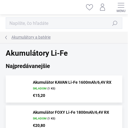
Prejsť
na
obsah
Hľadať
Akumulátory a batérie
Akumulátory Li-Fe
Najpredávanejšie
Akumulátor KAVAN Li-Fe 1600mAh/6,4V RX
SKLADOM
(1 KS)
€15,20
Akumulátor FOXY Li-Fe 1800mAh/6,4V RX
SKLADOM
(1 KS)
€20,80