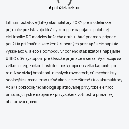
6
položiek celkom
O
v
l
Lithiumfosfátové (LiFe) akumulátory FOXY pre modelárske
á
prijímače predstavujú ideálny zdroj pre napájanie palubnej
d
elektroniky RC modelov každého druhu - buď priamo v prípade
a
c
použitia prijímača a serv konštruovaných pre napájacie napätie
i
vyššie ako 6, alebo s pomocou vhodného stabilizátora napájanie
e
UBEC s 5V výstupom pre klasické prijímače a servá. Vyznačujú sa
p
r
veľkou energetickou hustotou poskytujúcou veľkú kapacitu pri
v
relatívne nízkej hmotnosti a malých rozmeroch; sú mechanicky
k
odolnejšie a menej zraniteľné ako viac rozšírené LiPo akumulátory.
y
v
Vďaka pokročilej technológii uplatňovanej pri výrobe elektród
ý
umožňujú rýchle nabíjanie - pri vysokej životnosti a priaznivej
p
obstarávacej cene.
i
s
u