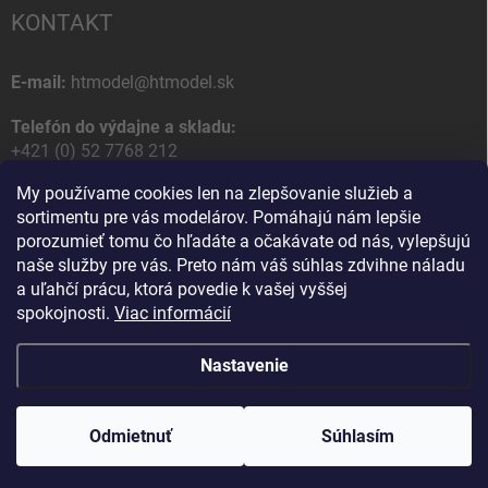
KONTAKT
E-mail:
htmodel@htmodel.sk
Telefón do výdajne a skladu:
+421 (0) 52 7768 212
My používame cookies len na zlepšovanie služieb a
Poštová / Odberná adresa:
sortimentu pre vás modelárov. Pomáhajú nám lepšie
HT model
porozumieť tomu čo hľadáte a očakávate od nás, vylepšujú
Na letisko 49
naše služby pre vás. Preto nám váš súhlas zdvihne náladu
058 01 Poprad
a uľahčí prácu, ktorá povedie k vašej vyššej
Slovenská Republika
spokojnosti.
Viac informácií
Nastavenie
Copyright 2026
HT model
. Všetky práva vyhradené.
Upraviť nastavenie
cookies
Odmietnuť
Ako vám pomôžem?
Súhlasím
Vytvoril Shoptet