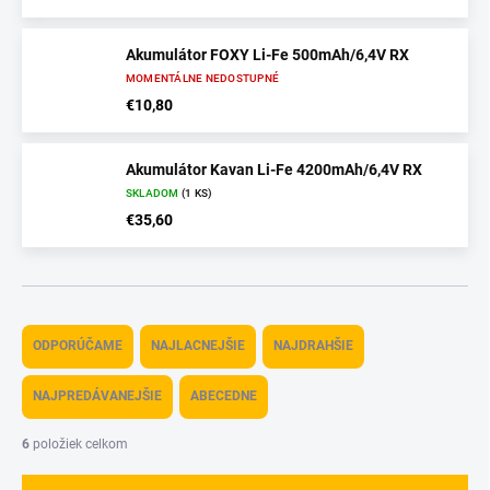
Akumulátor FOXY Li-Fe 500mAh/6,4V RX
MOMENTÁLNE NEDOSTUPNÉ
€10,80
Akumulátor Kavan Li-Fe 4200mAh/6,4V RX
SKLADOM
(1 KS)
€35,60
R
a
ODPORÚČAME
NAJLACNEJŠIE
NAJDRAHŠIE
d
e
NAJPREDÁVANEJŠIE
ABECEDNE
n
i
6
položiek celkom
e
p