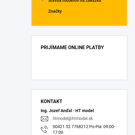
Stavba modelov na zákazku
Značky
PRIJÍMAME ONLINE PLATBY
KONTAKT
Ing. Jozef Anďal - HT model
htmodel
@
htmodel.sk
00421 52 7768212 Po-Pia: 09:00-
17:00