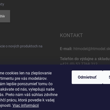
kty
hív
KONTAKT
ácie o nových produktoch na
E-mail:
htmodel@htmodel.s
Telefón do výdajne a skladu
+421 (0) 52 7768 212
e cookies len na zlepšovanie
Poštová / Odberná adresa:
Odmietnuť
rtimentu pre vás modelárov.
HT model
ám lepšie porozumieť tomu čo
Na letisko 49
čakávate od nás, vylepšujú naše
osobných údajov
058 01 Poprad
vás. Preto nám váš súhlas zdvihne
Slovenská Republika
hčí prácu, ktorá povedie k vašej
jnosti.
Viac informácií