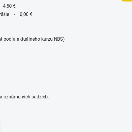
- 4,50 €
vyššie - 0,00 €
nt podľa aktuálneho kurzu NBS)
h a oznámených sadzieb.