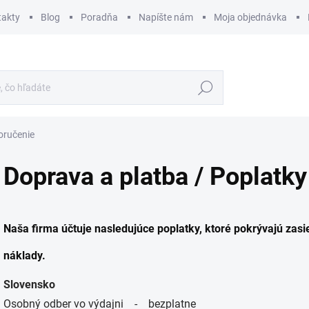
takty
Blog
Poradňa
Napíšte nám
Moja objednávka
Hľadať
oručenie
Doprava a platba / Poplatky
Naša firma účtuje nasledujúce poplatky, ktoré pokrývajú zasie
náklady.
Slovensko
Osobný odber vo výdajni - bezplatne