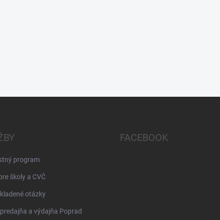
ŽBY
FACEBOOK
stný program
pre školy a CVČ
kladené otázky
 predajňa a výdajňa Poprad