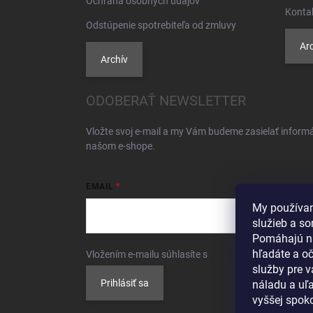
Ochrana osobných údajov
Konta
Odstúpenie spotrebiteľa od zmluvy
Arc
Archív
ODOBERAŤ NEWSLETTER
Vložte svoj e-mail a my Vám budeme zasielať inform
našom e-shope.
EMAIL
My používam
služieb a so
Pomáhajú n
hľadáte a o
Vložením e-mailu súhlasíte s
podmienkami ochrany 
služby pre 
Prihlásiť sa
náladu a uľa
vyššej spoko