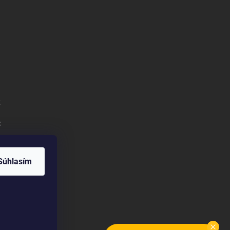
k
:
Súhlasím