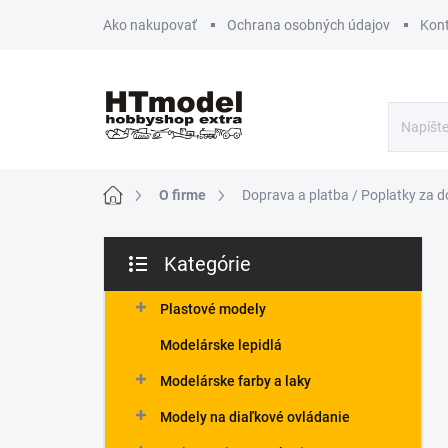
Prejsť
Ako nakupovať
Ochrana osobných údajov
Kon
na
obsah
Domov
O firme
Doprava a platba / Poplatky za d
B
Kategórie
o
Preskočiť
č
kategórie
n
Plastové modely
ý
Modelárske lepidlá
p
a
Modelárske farby a laky
n
Modely na diaľkové ovládanie
e
l