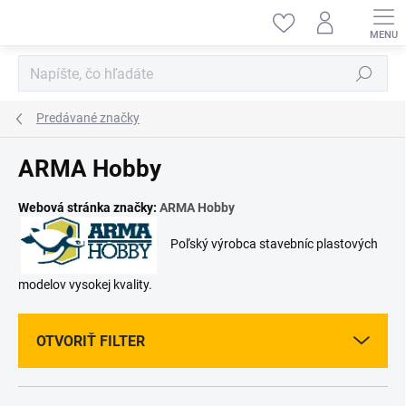
Prejsť
na
obsah
Hľadať
Predávané značky
ARMA Hobby
Webová stránka značky:
ARMA Hobby
P
oľský výrobca stavebníc plastových
modelov vysokej kvality.
OTVORIŤ FILTER