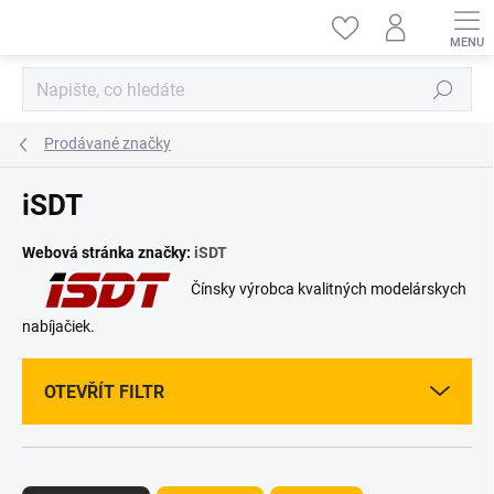
Přejít
na
obsah
Hledat
Prodávané značky
iSDT
Webová stránka značky:
iSDT
Čínsky výrobca kvalitných modelárskych
nabíjačiek.
OTEVŘÍT FILTR
Ř