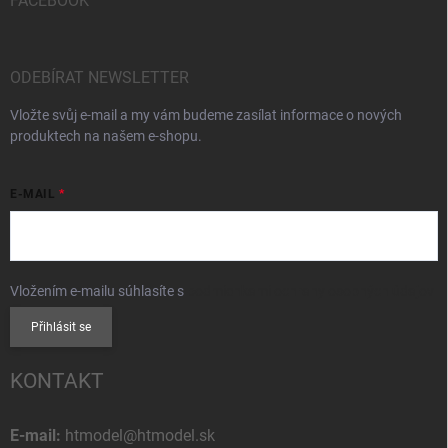
FACEBOOK
ODEBÍRAT NEWSLETTER
Vložte svůj e-mail a my vám budeme zasílat informace o nových
produktech na našem e-shopu.
E-MAIL
Vložením e-mailu súhlasíte s
podmienkami ochrany osobných údajov
Přihlásit se
KONTAKT
E-mail:
htmodel@htmodel.sk