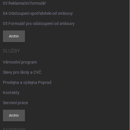
i
03 Reklamační formulář
s
u
04 Odstoupení spotřebitele od smlouvy
05 Formulář pro odstoupení od smlouvy
Archiv
SLUŽBY
Věrnostní program
Slevy pro školy a CVČ
Prodejna a výdejna Poprad
Kontakty
Servisní práce
Archiv