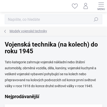
Přejít
na
obsah
Hledat
Modely vojenské techniky
Vojenská technika (na kolech) do
roku 1945
Tato kategorie zahrnuje vojenské nákladní nebo štábní
automobily, obrněná vozidla, děla, kanóny, vojenské kuchyně a
veškeré vojenské vybavení pohybující se na kolech nebo
přepravované na kolových podvozcích od konce první světové
války v roce 1918 do konce druhé světové války v roce 1945.
Nejprodávanější