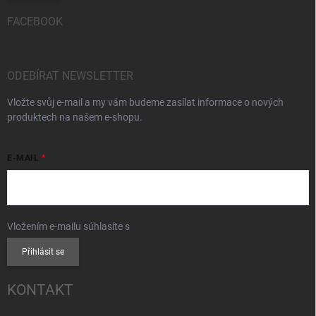
FACEBOOK
ODEBÍRAT NEWSLETTER
Vložte svůj e-mail a my vám budeme zasílat informace o nových
produktech na našem e-shopu.
E-MAIL
Vložením e-mailu súhlasíte s
podmienkami ochrany osobných údajov
Přihlásit se
KONTAKT