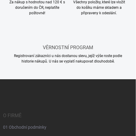
í
Za nákup s hodnotou nad 120 € s
Všechny položky, které lze vložit
y
doručením do ČR, neplatíte
do košíku máme skladem a
v
poštovné!
připraveny k odeslání.
ý
p
i
s
u
VĚRNOSTNÍ PROGRAM
Registrovaní zákazníci u nás dostanou slevu, jejíž výše roste podle
historie nákupů. U nás se vyplatí nakupovat dlouhodobě.
Z
á
p
a
t
í
O FIRMĚ
01 Obchodní podmínky