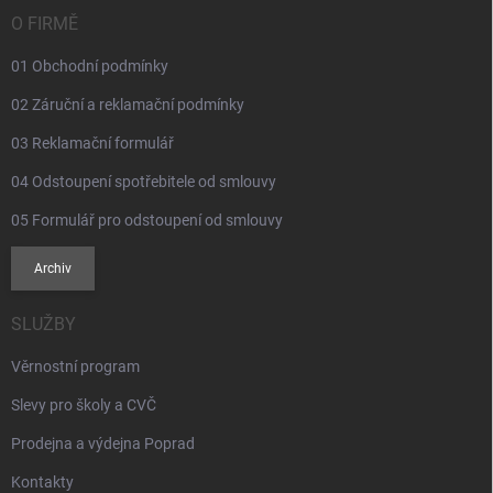
t
ý
í
O FIRMĚ
p
i
01 Obchodní podmínky
s
u
02 Záruční a reklamační podmínky
03 Reklamační formulář
04 Odstoupení spotřebitele od smlouvy
05 Formulář pro odstoupení od smlouvy
Archiv
SLUŽBY
Věrnostní program
Slevy pro školy a CVČ
Prodejna a výdejna Poprad
Kontakty