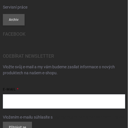
Servisní práce
Archiv
FACEBOOK
ODEBÍRAT NEWSLETTER
Vložte svůj e-mail a my vám budeme zasílat informace o nových
produktech na našem e-shopu.
E-MAIL
Vložením e-mailu súhlasíte s
podmienkami ochrany osobných údajov
Přihlásit se