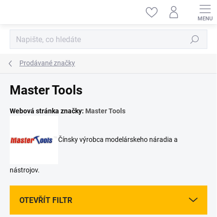
Přejít
na
obsah
Hledat
Prodávané značky
Master Tools
Webová stránka značky:
Master Tools
Čínsky výrobca modelárskeho náradia a
nástrojov.
OTEVŘÍT FILTR