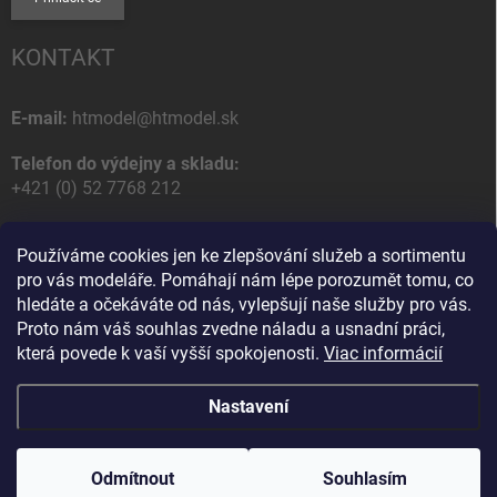
KONTAKT
E-mail:
htmodel@htmodel.sk
Telefon do výdejny a skladu:
+421 (0) 52 7768 212
Poštovní / Odběrná adresa:
Používáme cookies jen ke zlepšování služeb a sortimentu
HT model
pro vás modeláře. Pomáhají nám lépe porozumět tomu, co
Na letisko 49
hledáte a očekáváte od nás, vylepšují naše služby pro vás.
058 01 Poprad
Proto nám váš souhlas zvedne náladu a usnadní práci,
Slovenská Republika
která povede k vaší vyšší spokojenosti.
Viac informácií
Nastavení
Copyright 2026
HT model
. Všechna práva vyhrazena.
Upravit nastavení
cookies
Odmítnout
Ako vám pomôžem?
Souhlasím