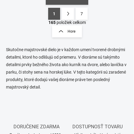
1
7
O
S
v
t
165
položiek celkom
l
r
Hore
á
á
d
n
a
k
c
Skutočne majstrovské dielo je v každom umení tvorené drobnými
o
i
detailmi, ktoré ho odlišujú od priemeru. V dioráme sú takýmito
e
v
detailmi prvky bežného života ako kurník na dvore, alebo lavička v
p
a
parku, či stohy sena na horskej lúke. V tejto kategórii sú zaradené
r
n
v
produkty, ktoré dodajú vašej dioráme práve ten posledný
i
k
majstrovský detail.
e
y
v
ý
p
i
s
u
DORUČENIE ZDARMA
DOSTUPNOSŤ TOVARU