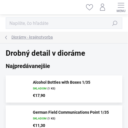
Prejsť
na
obsah
Hľadať
Diorámy - krajinotvorba
Drobný detail v dioráme
Najpredávanejšie
Alcohol Bottles with Boxes 1/35
SKLADOM
(1 KS)
€17,90
German Field Communications Point 1/35
SKLADOM
(1 KS)
€11,30