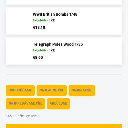
WWII British Bombs 1/48
SKLADOM
(1 KS)
€13,10
Telegraph Poles Wood 1/35
SKLADOM
(1 KS)
€8,60
R
a
ODPORÚČAME
NAJLACNEJŠIE
NAJDRAHŠIE
d
e
NAJPREDÁVANEJŠIE
ABECEDNE
n
i
165
položiek celkom
e
p