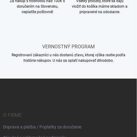
Za nákup s hodnotou nad 100€ s
Všetky položky, ktoré sa dajú
doručením na Slovensku,
vložiť do košíka máme skladom a
neplatíte poštovné!
pripravené na odoslanie.
VERNOSTNÝ PROGRAM
Registrovaní zákazníci u nás dostanú zľavu, ktorej výška rastie podľa
histórie nákupov. U nás sa oplatí nakupovať dlhodobo.
Z
á
p
ä
t
i
O FIRME
e
Doprava a platba / Poplatky za doručenie