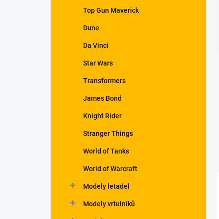
a
Top Gun Maverick
n
Dune
e
l
Da Vinci
Star Wars
Transformers
James Bond
Knight Rider
Stranger Things
World of Tanks
World of Warcraft
Modely letadel
Modely vrtulníků