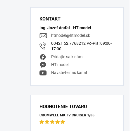
KONTAKT
Ing. Jozef Anďal - HT model
htmodel
@
htmodel.sk
00421 52 7768212 Po-Pia: 09:00-
17:00
Pridajte sa k nám
HT model
Navštívte náš kanál
HODNOTENIE TOVARU
CROMWELL MK. IV CRUISER 1/35