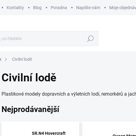
Kontakty
Blog
Poradna
Napište nám
Moje objedná
Hledat
k
Civilní lodě
Civilní lodě
Plastikové modely dopravních a výletních lodí, remorkérů a jachet
Nejprodávanější
SR.N4 Hovercraft