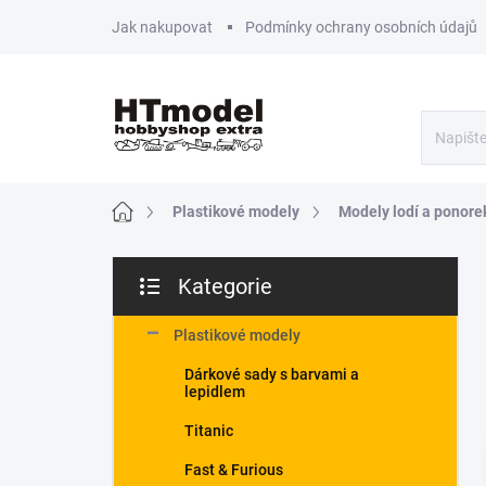
Přejít
Jak nakupovat
Podmínky ochrany osobních údajů
na
obsah
Domů
Plastikové modely
Modely lodí a ponore
P
Kategorie
o
Přeskočit
s
kategorie
t
Plastikové modely
r
Dárkové sady s barvami a
a
lepidlem
n
n
Titanic
í
Fast & Furious
p