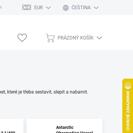
EUR
ČEŠTINA
vka
Modelárske výstavy
PRÁZDNÝ KOŠÍK
NÁKUPNÍ
KOŠÍK
, které je třeba sestavit, slepit a nabarvit.
Antarctic