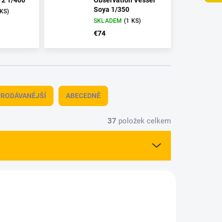
 2 1/400
Observation Vessel
Soya 1/350
 KS)
SKLADEM
(1 KS)
€74
RODÁVANĚJŠÍ
ABECEDNĚ
37
položek celkem
81305
7380620