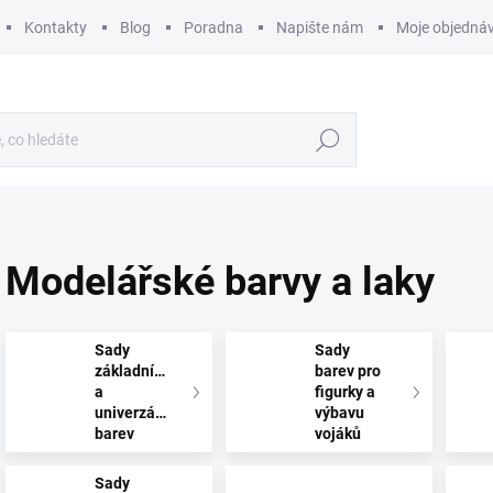
Kontakty
Blog
Poradna
Napište nám
Moje objedná
Hledat
Modelářské barvy a laky
Sady
Sady
základních
barev pro
a
figurky a
univerzálních
výbavu
barev
vojáků
Sady