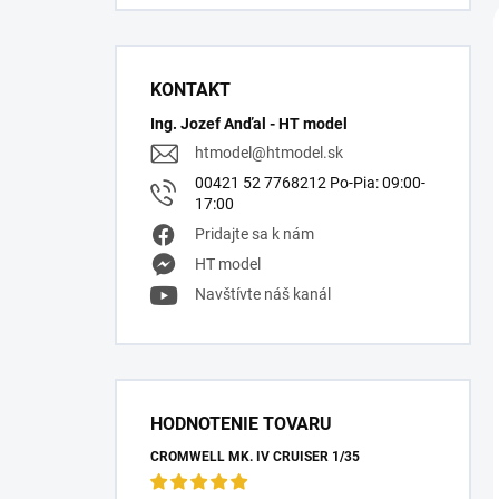
KONTAKT
Ing. Jozef Anďal - HT model
htmodel
@
htmodel.sk
00421 52 7768212 Po-Pia: 09:00-
17:00
Pridajte sa k nám
HT model
Navštívte náš kanál
HODNOTENIE TOVARU
CROMWELL MK. IV CRUISER 1/35