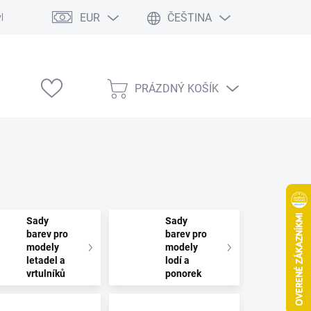
EUR
ČEŠTINA
vka
Modelárske výstavy
PRÁZDNÝ KOŠÍK
NÁKUPNÍ
KOŠÍK
Sady
Sady
barev pro
barev pro
modely
modely
letadel a
lodí a
vrtulníků
ponorek