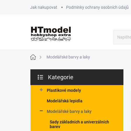
Přejít
Jak nakupovat
Podmínky ochrany osobních údajů
na
obsah
Domů
Modelářské barvy a laky
P
Kategorie
o
Přeskočit
s
kategorie
t
Plastikové modely
r
Modelářská lepidla
a
n
Modelářské barvy a laky
n
Sady základních a univerzálních
í
barev
p