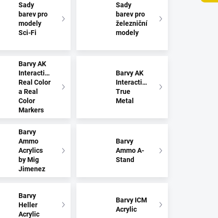
Sady
Sady
barev pro
barev pro
modely
železniční
Sci-Fi
modely
Barvy AK
Interactive
Barvy AK
Real Color
Interactive
a Real
True
Color
Metal
Markers
Barvy
Ammo
Barvy
Acrylics
Ammo A-
by Mig
Stand
Jimenez
Barvy
Barvy ICM
Heller
Acrylic
Acrylic