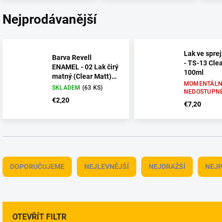
Nejprodávanější
Lak ve spre
Barva Revell
- TS-13 Cle
ENAMEL - 02 Lak čirý
100ml
matný (Clear Matt)
MOMENTÁLN
14ml
SKLADEM
(63 KS)
NEDOSTUPN
€2,20
€7,20
Ř
a
DOPORUČUJEME
NEJLEVNĚJŠÍ
NEJDRAŽŠÍ
NEJP
z
e
n
í
p
OTEVŘÍT FILTR