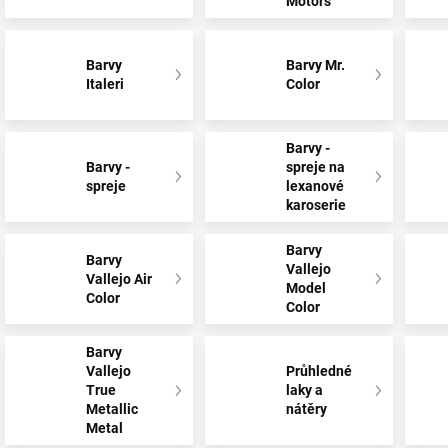
Motors
Barvy
Barvy Mr.
Italeri
Color
Barvy -
Barvy -
spreje na
spreje
lexanové
karoserie
Barvy
Barvy
Vallejo
Vallejo Air
Model
Color
Color
Barvy
Vallejo
Průhledné
True
laky a
Metallic
nátěry
Metal