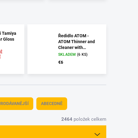
ji Tamiya
Ředidlo ATOM -
ar Gloss
ATOM Thinner and
Cleaner with
Ě
Retarder 60 ml
SKLADEM
(6 KS)
É
€6
RODÁVANĚJŠÍ
ABECEDNĚ
2464
položek celkem