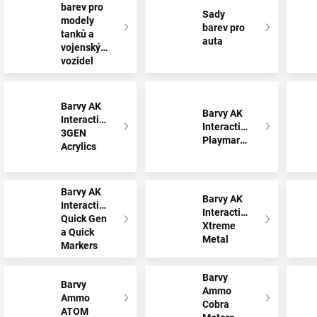
barev pro
Sady
modely
barev pro
tanků a
auta
vojenských
vozidel
Barvy AK
Barvy AK
Interactive
Interactive
3GEN
Playmarkers
Acrylics
Barvy AK
Barvy AK
Interactive
Interactive
Quick Gen
Xtreme
a Quick
Metal
Markers
Barvy
Barvy
Ammo
Ammo
Cobra
ATOM