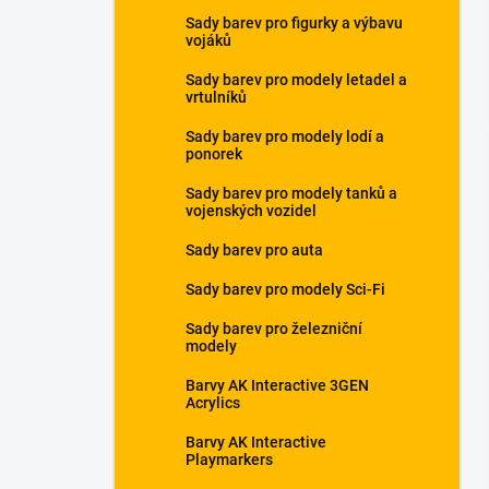
a
Sady barev pro figurky a výbavu
n
vojáků
e
Sady barev pro modely letadel a
l
vrtulníků
Sady barev pro modely lodí a
ponorek
Sady barev pro modely tanků a
vojenských vozidel
Sady barev pro auta
Sady barev pro modely Sci-Fi
Sady barev pro železniční
modely
Barvy AK Interactive 3GEN
Acrylics
Barvy AK Interactive
Playmarkers