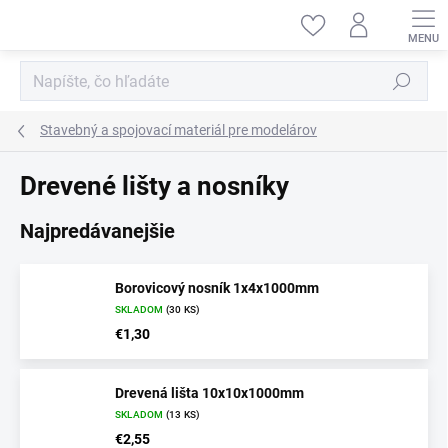
Prejsť
na
obsah
Hľadať
Stavebný a spojovací materiál pre modelárov
Drevené lišty a nosníky
Najpredávanejšie
Borovicový nosník 1x4x1000mm
SKLADOM
(30 KS)
€1,30
Drevená lišta 10x10x1000mm
SKLADOM
(13 KS)
€2,55