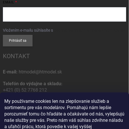
EMAIL
Vložením e-mailu súhlasíte s
podmienkami ochrany osobných údajov
Prihlásiť sa
KONTAKT
E-mail:
htmodel@htmodel.sk
Telefón do výdajne a skladu:
+421 (0) 52 7768 212
My používame cookies len na zlepšovanie služieb a
Poštová / Odberná adresa:
sortimentu pre vás modelárov. Pomáhajú nám lepšie
HT model
porozumieť tomu čo hľadáte a očakávate od nás, vylepšujú
Na letisko 49
naše služby pre vás. Preto nám váš súhlas zdvihne náladu
058 01 Poprad
a uľahčí prácu, ktorá povedie k vašej vyššej
Slovenská Republika