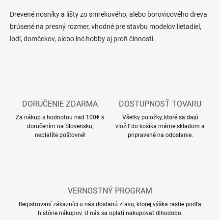
n
a
k
c
Drevené nosníky a lišty zo smrekového, alebo borovicového dreva
o
i
brúsené na presný rozmer, vhodné pre stavbu modelov lietadiel,
e
v
lodí, domčekov, alebo iné hobby aj profi činnosti.
p
a
r
n
v
i
k
e
y
v
ý
DORUČENIE ZDARMA
DOSTUPNOSŤ TOVARU
p
i
Za nákup s hodnotou nad 100€ s
Všetky položky, ktoré sa dajú
s
doručením na Slovensku,
vložiť do košíka máme skladom a
u
neplatíte poštovné!
pripravené na odoslanie.
VERNOSTNÝ PROGRAM
Registrovaní zákazníci u nás dostanú zľavu, ktorej výška rastie podľa
histórie nákupov. U nás sa oplatí nakupovať dlhodobo.