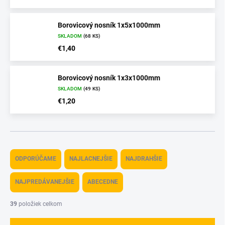
Borovicový nosník 1x5x1000mm
SKLADOM
(68 KS)
€1,40
Borovicový nosník 1x3x1000mm
SKLADOM
(49 KS)
€1,20
R
a
ODPORÚČAME
NAJLACNEJŠIE
NAJDRAHŠIE
d
e
NAJPREDÁVANEJŠIE
ABECEDNE
n
i
39
položiek celkom
e
p