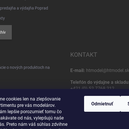
 predajňa a výdajňa Poprad
kty
hív
KONTAKT
ácie o nových produktoch na
E-mail:
htmodel@htmodel.s
Telefón do výdajne a skladu
+421 (0) 52 7768 212
e cookies len na zlepšovanie
Poštová / Odberná adresa:
Odmietnuť
rtimentu pre vás modelárov.
HT model
ám lepšie porozumieť tomu čo
Na letisko 49
čakávate od nás, vylepšujú naše
osobných údajov
058 01 Poprad
vás. Preto nám váš súhlas zdvihne
Slovenská Republika