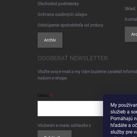
Obchodné podmienky
Sklad,
Ochrana osobných údajov
Konta
Odstúpenie spotrebiteľa od zmluvy
Arc
Archív
ODOBERAŤ NEWSLETTER
Vložte svoj e-mail a my Vám budeme zasielať inform
našom e-shope.
EMAIL
My používam
služieb a so
Pomáhajú n
hľadáte a o
Vložením e-mailu súhlasíte s
podmienkami ochrany 
služby pre 