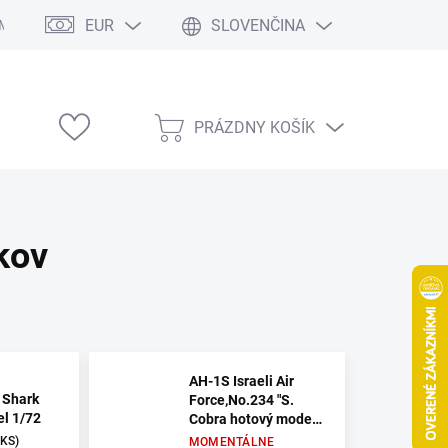
EUR
SLOVENČINA
Modelárske výstavy
PRÁZDNY KOŠÍK
NÁKUPNÝ
KOŠÍK
kov
AH-1S Israeli Air
 Shark
Force,No.234 "S.
l 1/72
Cobra hotový model
1/72
 KS)
MOMENTÁLNE