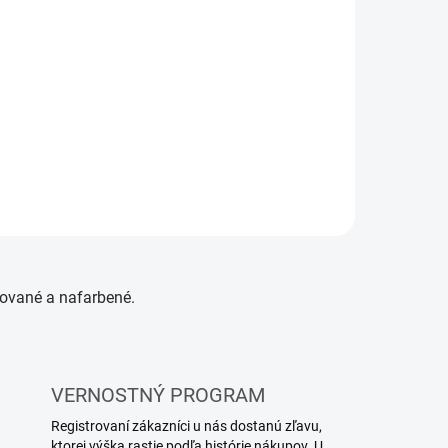
cované a nafarbené.
VERNOSTNÝ PROGRAM
Registrovaní zákazníci u nás dostanú zľavu,
ktorej výška rastie podľa histórie nákupov. U