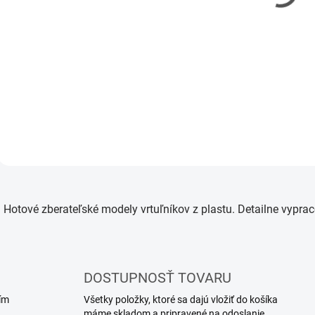
Ukraine Air Force 1/72
€24,90
€20,24 bez DPH
Detail
O
v
Hotové zberateľské modely vrtuľníkov z plastu. Detailne vypra
l
á
d
a
c
DOSTUPNOSŤ TOVARU
i
e
ím
Všetky položky, ktoré sa dajú vložiť do košíka
p
máme skladom a pripravené na odoslanie.