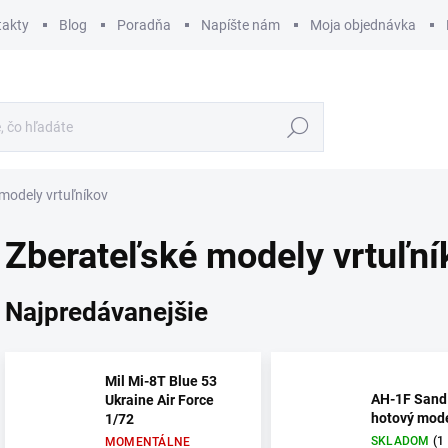
takty
Blog
Poradňa
Napíšte nám
Moja objednávka
Hľadať
modely vrtuľníkov
Zberateľské modely vrtuľní
Najpredávanejšie
Mil Mi-8T Blue 53
AH-1F Sand
Ukraine Air Force
hotový mode
1/72
SKLADOM
(1
MOMENTÁLNE