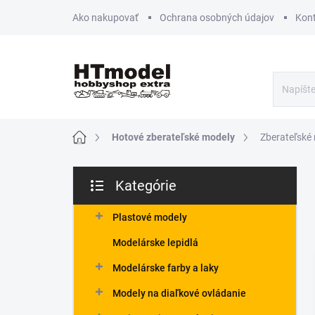
Prejsť
Ako nakupovať
Ochrana osobných údajov
Kon
na
obsah
Domov
Hotové zberateľské modely
Zberateľské 
B
Kategórie
o
Preskočiť
č
kategórie
n
Plastové modely
ý
Modelárske lepidlá
p
a
Modelárske farby a laky
n
Modely na diaľkové ovládanie
e
l