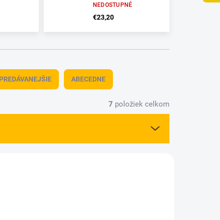
NEDOSTUPNÉ
€23,20
PREDÁVANEJŠIE
ABECEDNE
7
položiek celkom
37026
6237029