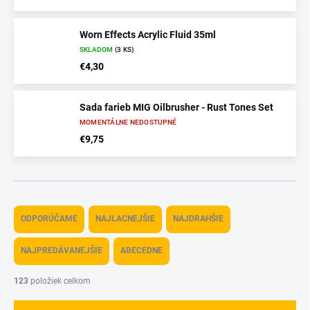
Worn Effects Acrylic Fluid 35ml
SKLADOM
(3 KS)
€4,30
Sada farieb MIG Oilbrusher - Rust Tones Set
MOMENTÁLNE NEDOSTUPNÉ
€9,75
R
a
ODPORÚČAME
NAJLACNEJŠIE
NAJDRAHŠIE
d
e
NAJPREDÁVANEJŠIE
ABECEDNE
n
i
123
položiek celkom
e
p