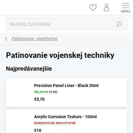
Prejsť
na
obsah
Hľadať
Patinovanie - weathering
Patinovanie vojenskej techniky
Najpredávanejšie
Precision Panel Liner - Black 30ml
SKLADOM
(4 KS)
€5,70
Acrylic Corrosion Texture - 100ml
MOMENTÁLNE NEDOSTUPNÉ
€10