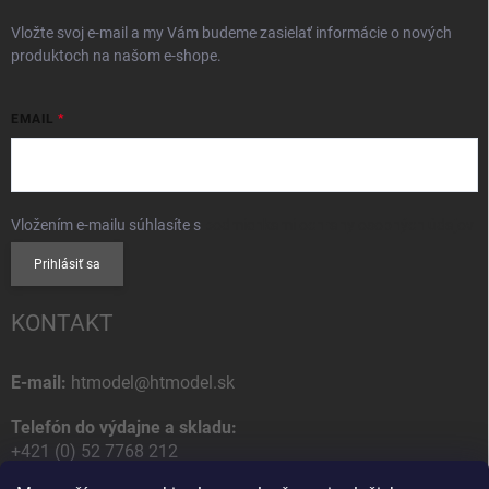
Vložte svoj e-mail a my Vám budeme zasielať informácie o nových
produktoch na našom e-shope.
EMAIL
Vložením e-mailu súhlasíte s
podmienkami ochrany osobných údajov
Prihlásiť sa
KONTAKT
E-mail:
htmodel@htmodel.sk
Telefón do výdajne a skladu:
+421 (0) 52 7768 212