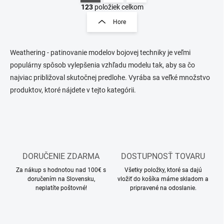
v
t
123
položiek celkom
l
r
Hore
á
á
d
n
a
k
c
Weathering - patinovanie modelov bojovej techniky je veľmi
o
i
populárny spôsob vylepšenia vzhľadu modelu tak, aby sa čo
e
v
najviac približoval skutočnej predlohe. Vyrába sa veľké množstvo
p
a
produktov, ktoré nájdete v tejto kategórii.
r
n
v
i
k
e
y
v
ý
p
DORUČENIE ZDARMA
DOSTUPNOSŤ TOVARU
i
s
Za nákup s hodnotou nad 100€ s
Všetky položky, ktoré sa dajú
u
doručením na Slovensku,
vložiť do košíka máme skladom a
neplatíte poštovné!
pripravené na odoslanie.