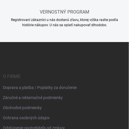
VERNOSTNÝ PROGRAM
Registrovaní zákazníci u nás dostanú zľavu, ktorej výška rastie podľa
histórie nákupov. U nás sa oplatí nakupovať dlhodobo.
Z
á
p
ä
t
i
O FIRME
e
Doprava a platba / Poplatky za doručenie
Záručné a reklamačné podmienky
Obchodné podmienky
Ochrana osobných údajov
Odstúpenie spotrebiteľa od zmluvy