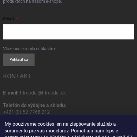
produktoch na našom e-shope.
EMAIL
Vložením e-mailu súhlasíte s
podmienkami ochrany osobných údajov
Prihlásiť sa
KONTAKT
E-mail:
htmodel@htmodel.sk
Telefón do výdajne a skladu:
+421 (0) 52 7768 212
My používame cookies len na zlepšovanie služieb a
Poštová / Odberná adresa:
sortimentu pre vás modelárov. Pomáhajú nám lepšie
HT model