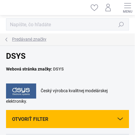
Prejsť
na
obsah
Hľadať
Predávané značky
DSYS
Webová stránka značky:
DSYS
Český výrobca kvalitnej modelárskej
elektroniky.
OTVORIŤ FILTER