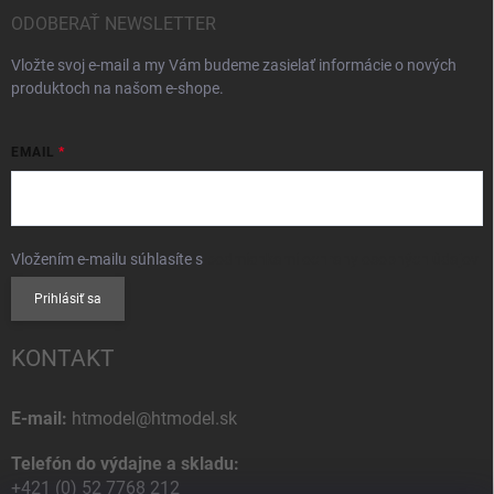
ODOBERAŤ NEWSLETTER
Vložte svoj e-mail a my Vám budeme zasielať informácie o nových
produktoch na našom e-shope.
EMAIL
Vložením e-mailu súhlasíte s
podmienkami ochrany osobných údajov
Prihlásiť sa
KONTAKT
E-mail:
htmodel@htmodel.sk
Telefón do výdajne a skladu:
+421 (0) 52 7768 212