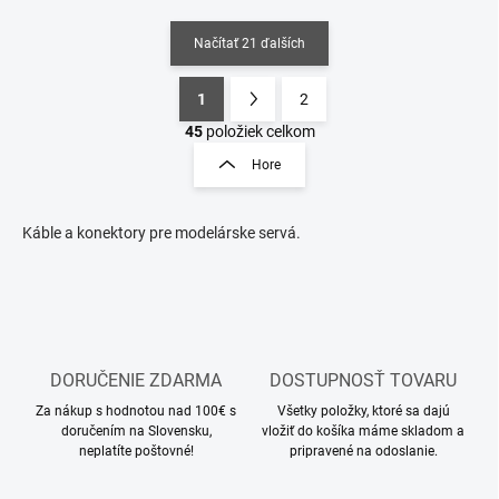
Načítať 21 ďalších
1
2
O
S
v
t
45
položiek celkom
l
r
Hore
á
á
d
n
a
k
c
Káble a konektory pre modelárske servá.
o
i
e
v
p
a
r
n
v
i
k
e
DORUČENIE ZDARMA
DOSTUPNOSŤ TOVARU
y
v
Za nákup s hodnotou nad 100€ s
Všetky položky, ktoré sa dajú
ý
doručením na Slovensku,
vložiť do košíka máme skladom a
p
neplatíte poštovné!
pripravené na odoslanie.
i
s