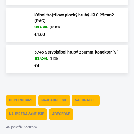
Kábel trojžilový plochý hrubý JR 0.25mm2
(PVC)
SKLADOM
(10 KS)
€1,60
5745 Servokábel hrubý 250mm, konektor "S"
SKLADOM
(1 KS)
€4
R
a
ODPORÚČAME
NAJLACNEJŠIE
NAJDRAHŠIE
d
e
NAJPREDÁVANEJŠIE
ABECEDNE
n
i
45
položiek celkom
e