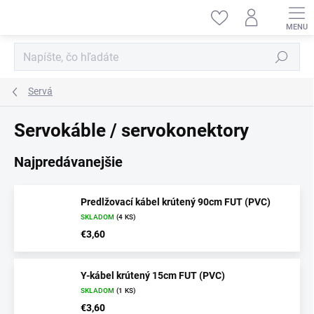
Prejsť
na
obsah
Hľadať
Servá
Servokáble / servokonektory
Najpredávanejšie
Predlžovací kábel krútený 90cm FUT (PVC)
SKLADOM
(4 KS)
€3,60
Y-kábel krútený 15cm FUT (PVC)
SKLADOM
(1 KS)
€3,60