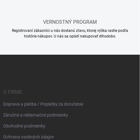
u
VERNOSTNÝ PROGRAM
Registrovaní zákazníci u nás dostanú zľavu, ktorej výška rastie podľa
histórie nákupov. U nás sa oplatí nakupovať dlhodobo.
Z
á
p
ä
t
i
O FIRME
e
Doprava a platba / Poplatky za doručenie
Záručné a reklamačné podmienky
Obchodné podmienky
Ochrana osobných údajov