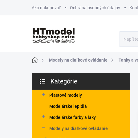
Prejsť
Ako nakupovať
Ochrana osobných údajov
Kon
na
obsah
Domov
Modely na diaľkové ovládanie
Tanky a v
B
Kategórie
o
Preskočiť
č
kategórie
n
Plastové modely
ý
Modelárske lepidlá
p
a
Modelárske farby a laky
n
Modely na diaľkové ovládanie
e
l