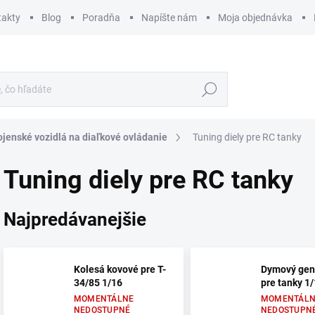
takty
Blog
Poradňa
Napíšte nám
Moja objednávka
Hľadať
ojenské vozidlá na diaľkové ovládanie
Tuning diely pre RC tanky
Tuning diely pre RC tanky
Najpredávanejšie
Kolesá kovové pre T-
Dymový gen
34/85 1/16
pre tanky 1
MOMENTÁLNE
MOMENTÁLN
NEDOSTUPNÉ
NEDOSTUPN