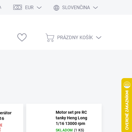
EUR
SLOVENČINA
Modelárske výstavy
PRÁZDNY KOŠÍK
NÁKUPNÝ
KOŠÍK
Motor set pre RC
erátor
tanky Heng Long
/16
1/16 13000 rpm
E
É
SKLADOM
(1 KS)