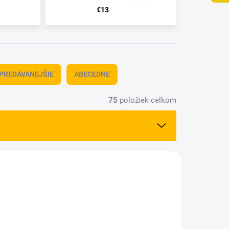
€13
PREDÁVANEJŠIE
ABECEDNE
75
položiek celkom
01002
5001006