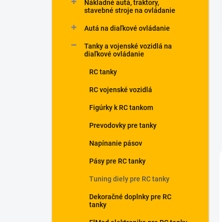
Nákladné autá, traktory,
stavebné stroje na ovládanie
Autá na diaľkové ovládanie
Tanky a vojenské vozidlá na
diaľkové ovládanie
RC tanky
RC vojenské vozidlá
Figúrky k RC tankom
Prevodovky pre tanky
Napínanie pásov
Pásy pre RC tanky
Tuning diely pre RC tanky
Dekoračné doplnky pre RC
tanky