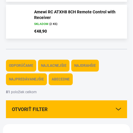
Amewi RC ATXH8 8CH Remote Control with
Receiver
SKLADOM
(2 KS)
€48,90
R
a
ODPORÚČAME
NAJLACNEJŠIE
NAJDRAHŠIE
d
e
NAJPREDÁVANEJŠIE
ABECEDNE
n
i
81
položiek celkom
e
p
OTVORIŤ FILTER
r
o
d
V
u