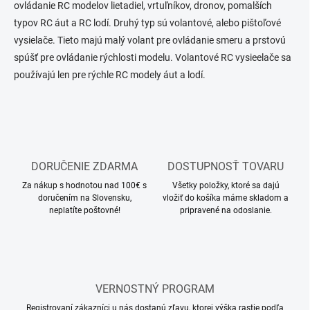
ovládanie RC modelov lietadiel, vrtuľníkov, dronov, pomalších
typov RC áut a RC lodí. Druhý typ sú volantové, alebo pištoľové
vysielače. Tieto majú malý volant pre ovládanie smeru a prstovú
spúšť pre ovládanie rýchlosti modelu. Volantové RC vysieelače sa
používajú len pre rýchle RC modely áut a lodí.
DORUČENIE ZDARMA
DOSTUPNOSŤ TOVARU
Za nákup s hodnotou nad 100€ s
Všetky položky, ktoré sa dajú
doručením na Slovensku,
vložiť do košíka máme skladom a
neplatíte poštovné!
pripravené na odoslanie.
VERNOSTNÝ PROGRAM
Registrovaní zákazníci u nás dostanú zľavu, ktorej výška rastie podľa