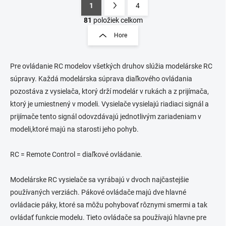
1
4
O
S
v
t
81
položiek celkom
l
r
Hore
á
á
d
n
a
k
c
Pre ovládanie RC modelov všetkých druhov slúžia modelárske RC
o
i
súpravy. Každá modelárska súprava diaľkového ovládania
e
v
pozostáva z vysielača, ktorý drží modelár v rukách a z prijímača,
p
a
ktorý je umiestnený v modeli. Vysielače vysielajú riadiaci signál a
r
n
v
prijímače tento signál odovzdávajú jednotlivým zariadeniam v
i
k
modeli,ktoré majú na starosti jeho pohyb.
e
y
v
ý
RC = Remote Control = diaľkové ovládanie.
p
i
Modelárske RC vysielače sa vyrábajú v dvoch najčastejšie
s
u
používaných verziách. Pákové ovládače majú dve hlavné
ovládacie páky, ktoré sa môžu pohybovať rôznymi smermi a tak
ovládať funkcie modelu. Tieto ovládače sa používajú hlavne pre