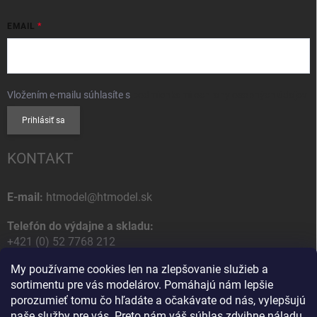
EMAIL
Vložením e-mailu súhlasíte s
podmienkami ochrany osobných údajov
Prihlásiť sa
KONTAKT
E-mail:
htmodel@htmodel.sk
Telefón do výdajne a skladu:
+421 (0) 52 7768 212
My používame cookies len na zlepšovanie služieb a
Poštová / Odberná adresa:
sortimentu pre vás modelárov. Pomáhajú nám lepšie
HT model
porozumieť tomu čo hľadáte a očakávate od nás, vylepšujú
Na letisko 49
naše služby pre vás. Preto nám váš súhlas zdvihne náladu