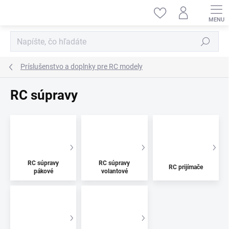
Prejsť
na
obsah
Hľadať
Príslušenstvo a doplnky pre RC modely
RC súpravy
RC súpravy
RC súpravy
RC prijímače
pákové
volantové