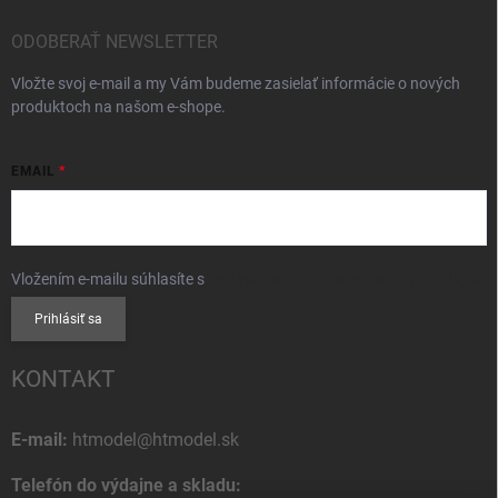
ODOBERAŤ NEWSLETTER
Vložte svoj e-mail a my Vám budeme zasielať informácie o nových
produktoch na našom e-shope.
EMAIL
Vložením e-mailu súhlasíte s
podmienkami ochrany osobných údajov
Prihlásiť sa
KONTAKT
E-mail:
htmodel@htmodel.sk
Telefón do výdajne a skladu: