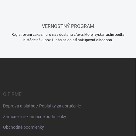
k
y
v
ý
VERNOSTNÝ PROGRAM
p
i
Registrovaní zákazníci u nás dostanú zľavu, ktorej výška rastie podľa
s
histórie nákupov. U nás sa oplatí nakupovať dlhodobo.
u
Z
á
p
ä
t
i
O FIRME
e
Doprava a platba / Poplatky za doručenie
Záručné a reklamačné podmienky
Obchodné podmienky