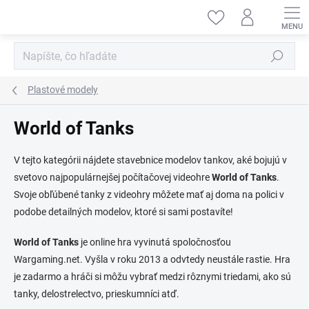
Prejsť
na
obsah
Hľadať
Plastové modely
World of Tanks
V tejto kategórii nájdete stavebnice modelov tankov, aké bojujú v
svetovo najpopulárnejšej počítačovej videohre
World of Tanks
.
Svoje obľúbené tanky z videohry môžete mať aj doma na polici v
podobe detailných modelov, ktoré si sami postavíte!
World of Tanks
je online hra vyvinutá spoločnosťou
Wargaming.net. Vyšla v roku 2013 a odvtedy neustále rastie. Hra
je zadarmo a hráči si môžu vybrať medzi rôznymi triedami, ako sú
tanky, delostrelectvo, prieskumníci atď.