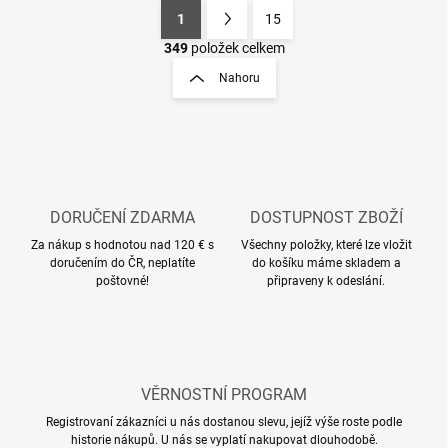
1
15
O
S
v
t
349
položek celkem
l
r
Nahoru
á
á
d
n
a
k
c
o
í
p
v
r
á
v
DORUČENÍ ZDARMA
DOSTUPNOST ZBOŽÍ
n
k
í
Za nákup s hodnotou nad 120 € s
Všechny položky, které lze vložit
y
doručením do ČR, neplatíte
do košíku máme skladem a
v
poštovné!
připraveny k odeslání.
ý
p
i
s
u
VĚRNOSTNÍ PROGRAM
Registrovaní zákazníci u nás dostanou slevu, jejíž výše roste podle
historie nákupů. U nás se vyplatí nakupovat dlouhodobě.