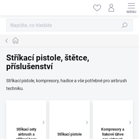
Přejít
na
obsah
Hledat
Domů
Stříkací pistole, štětce,
příslušenství
Stříkací pistole, kompresory, hadice a vše potřebné pro airbrush
techniku.
Stříkací sety
Kompresory a
airbrush a
Stříkací pistole
tlakové láhve