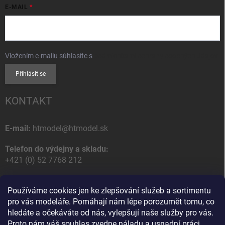
E-MAIL
Vložením e-mailu súhlasíte s
podmienkami ochrany osobných údajov
Přihlásit se
KONTAKT
E-mail:
htmodel@htmodel.sk
Telefon do výdejny a skladu:
+421 (0) 52 7768 212
Poštovní / Odběrná adresa:
Používáme cookies jen ke zlepšování služeb a sortimentu
HT model
pro vás modeláře. Pomáhají nám lépe porozumět tomu, co
Na letisko 49
hledáte a očekáváte od nás, vylepšují naše služby pro vás.
058 01 Poprad
Proto nám váš souhlas zvedne náladu a usnadní práci,
Slovenská Republika