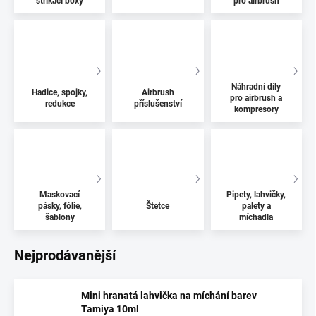
stříkací boxy
pro airbrush
Náhradní díly
Hadice, spojky,
Airbrush
pro airbrush a
redukce
příslušenství
kompresory
Maskovací
Pipety, lahvičky,
pásky, fólie,
Štetce
palety a
šablony
míchadla
Nejprodávanější
Mini hranatá lahvička na míchání barev
Tamiya 10ml