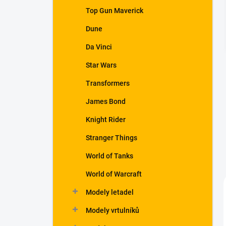
a
Top Gun Maverick
n
Dune
e
l
Da Vinci
Star Wars
Transformers
James Bond
Knight Rider
Stranger Things
World of Tanks
World of Warcraft
Modely letadel
Modely vrtulníků