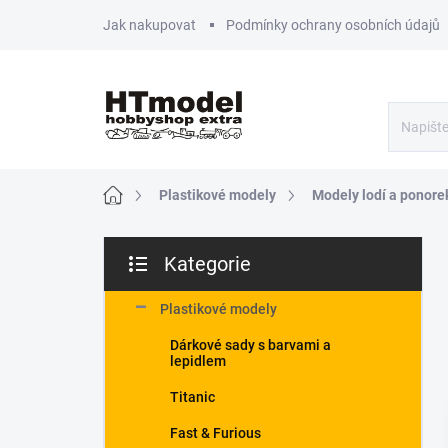
Přejít
Jak nakupovat
Podmínky ochrany osobních údajů
na
obsah
Domů
Plastikové modely
Modely lodí a ponore
P
Kategorie
o
Přeskočit
s
kategorie
t
Plastikové modely
r
Dárkové sady s barvami a
a
lepidlem
n
n
Titanic
í
Fast & Furious
p