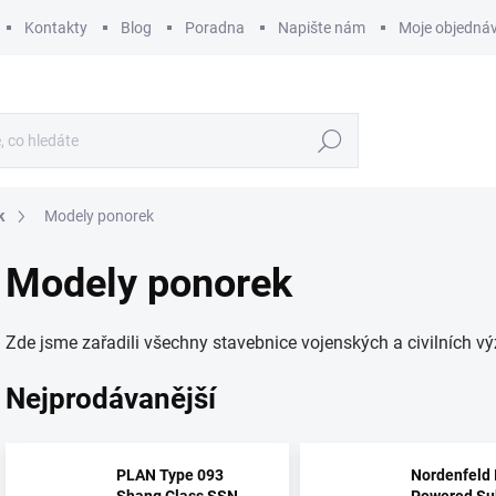
Kontakty
Blog
Poradna
Napište nám
Moje objedná
Hledat
k
Modely ponorek
Modely ponorek
Zde jsme zařadili všechny stavebnice vojenských a civilních 
Nejprodávanější
PLAN Type 093
Nordenfeld 