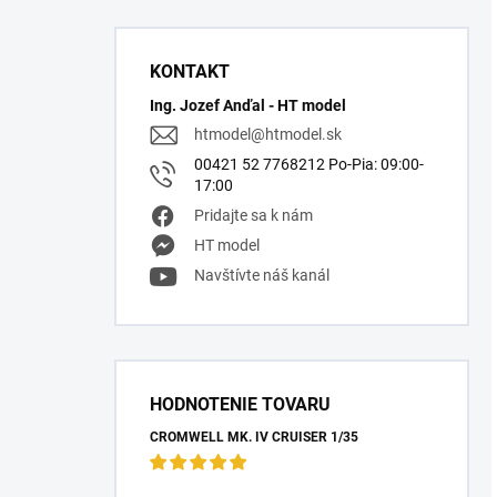
KONTAKT
Ing. Jozef Anďal - HT model
htmodel
@
htmodel.sk
00421 52 7768212 Po-Pia: 09:00-
17:00
Pridajte sa k nám
HT model
Navštívte náš kanál
HODNOTENIE TOVARU
CROMWELL MK. IV CRUISER 1/35