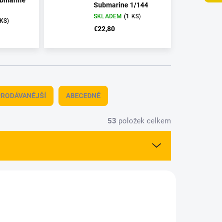
bmarine
Submarine 1/144
SKLADEM
(1 KS)
 KS)
€22,80
RODÁVANĚJŠÍ
ABECEDNĚ
53
položek celkem
04599
6205909