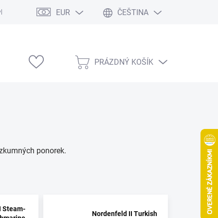
EUR
ČEŠTINA
vka
Modelárske výstavy
PRÁZDNÝ KOŠÍK
NÁKUPNÍ
KOŠÍK
výzkumných ponorek.
I Steam-
Nordenfeld II Turkish