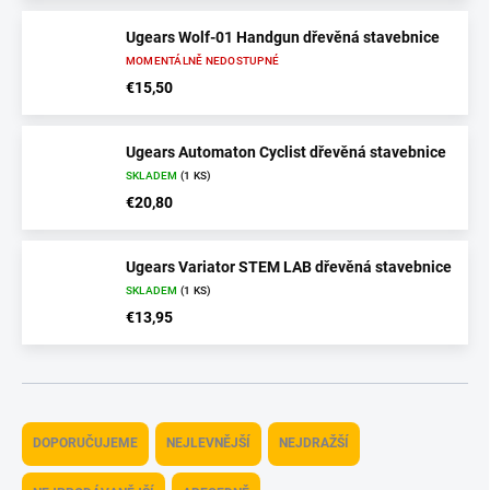
Ugears Wolf-01 Handgun dřevěná stavebnice
MOMENTÁLNĚ NEDOSTUPNÉ
€15,50
Ugears Automaton Cyclist dřevěná stavebnice
SKLADEM
(1 KS)
€20,80
Ugears Variator STEM LAB dřevěná stavebnice
SKLADEM
(1 KS)
€13,95
Ř
a
DOPORUČUJEME
NEJLEVNĚJŠÍ
NEJDRAŽŠÍ
z
e