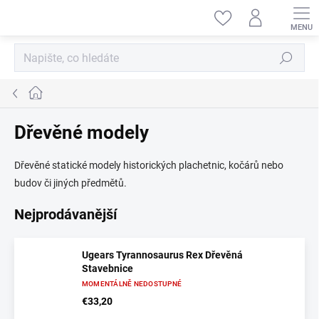
Přejít
na
obsah
Hledat
Domů
Dřevěné modely
Dřevěné statické modely historických plachetnic, kočárů nebo
budov či jiných předmětů.
Nejprodávanější
Ugears Tyrannosaurus Rex Dřevěná
Stavebnice
MOMENTÁLNĚ NEDOSTUPNÉ
€33,20