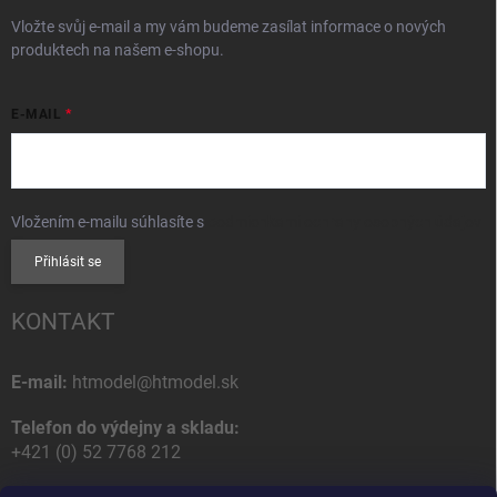
Vložte svůj e-mail a my vám budeme zasílat informace o nových
produktech na našem e-shopu.
E-MAIL
Vložením e-mailu súhlasíte s
podmienkami ochrany osobných údajov
Přihlásit se
KONTAKT
E-mail:
htmodel@htmodel.sk
Telefon do výdejny a skladu:
+421 (0) 52 7768 212