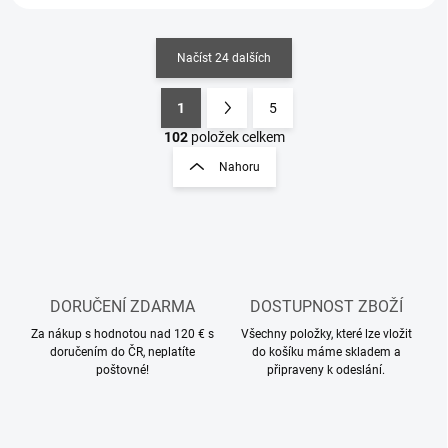
Načíst 24 dalších
1
5
O
S
v
t
102
položek celkem
l
r
Nahoru
á
á
d
n
a
k
c
o
í
p
v
r
á
v
DORUČENÍ ZDARMA
DOSTUPNOST ZBOŽÍ
n
k
í
Za nákup s hodnotou nad 120 € s
Všechny položky, které lze vložit
y
doručením do ČR, neplatíte
do košíku máme skladem a
v
poštovné!
připraveny k odeslání.
ý
p
i
s