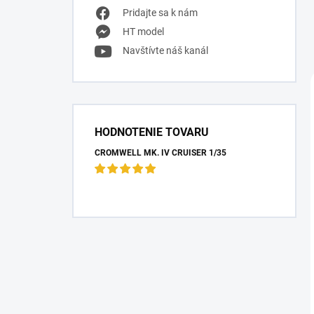
Pridajte sa k nám
HT model
Navštívte náš kanál
HODNOTENIE TOVARU
CROMWELL MK. IV CRUISER 1/35