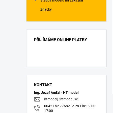
Stavba modelů na zakázku
Značky
PŘIJÍMÁME ONLINE PLATBY
KONTAKT
Ing. Jozef Anďal - HT model
htmodel
@
htmodel.sk
00421 52 7768212 Po-Pia: 09:00-
17:00