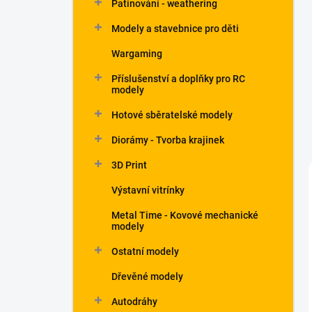
Patinování - weathering
a
n
Modely a stavebnice pro děti
e
Wargaming
l
Příslušenství a doplňky pro RC
modely
Hotové sběratelské modely
Diorámy - Tvorba krajinek
3D Print
Výstavní vitrínky
Metal Time - Kovové mechanické
modely
Ostatní modely
Dřevěné modely
Autodráhy