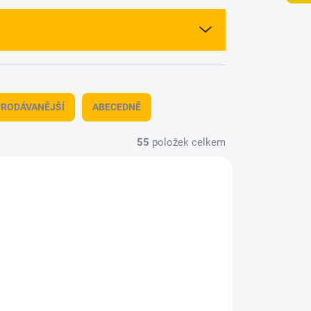
RODÁVANĚJŠÍ
ABECEDNĚ
55
položek celkem
0069
9240066
TUPNÉ
MOMENTÁLNĚ NEDOSTUPNÉ