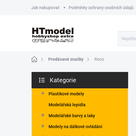
Přejít
Jak nakupovat
Podmínky ochrany osobních údajů
na
obsah
Domů
Prodávané značky
Roco
P
Kategorie
o
Přeskočit
s
kategorie
t
Plastikové modely
r
Modelářská lepidla
a
n
Modelářské barvy a laky
n
Modely na dálkové ovládání
í
p