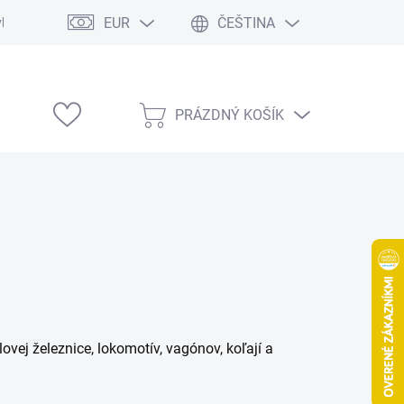
EUR
ČEŠTINA
vka
Modelárske výstavy
PRÁZDNÝ KOŠÍK
NÁKUPNÍ
KOŠÍK
ej železnice, lokomotív, vagónov, koľají a