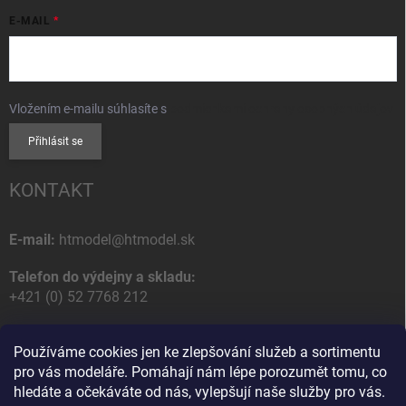
E-MAIL
Vložením e-mailu súhlasíte s
podmienkami ochrany osobných údajov
Přihlásit se
KONTAKT
E-mail:
htmodel@htmodel.sk
Telefon do výdejny a skladu:
+421 (0) 52 7768 212
Poštovní / Odběrná adresa:
Používáme cookies jen ke zlepšování služeb a sortimentu
HT model
pro vás modeláře. Pomáhají nám lépe porozumět tomu, co
Na letisko 49
hledáte a očekáváte od nás, vylepšují naše služby pro vás.
058 01 Poprad