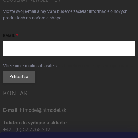
Vložte svoj e-mail a my Vám budeme zasielať informácie o nových
produktoch na našom e-shope.
EMAIL
Vložením e-mailu súhlasíte s
podmienkami ochrany osobných údajov
Prihlásiť sa
KONTAKT
E-mail:
htmodel@htmodel.sk
Telefón do výdajne a skladu:
+421 (0) 52 7768 212