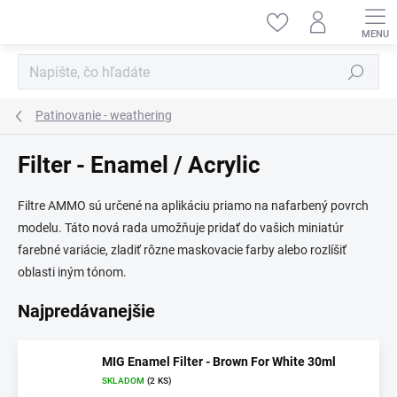
Prejsť
na
obsah
Hľadať
Patinovanie - weathering
Filter - Enamel / Acrylic
Filtre AMMO sú určené na aplikáciu priamo na nafarbený povrch
modelu. Táto nová rada umožňuje pridať do vašich miniatúr
farebné variácie, zladiť rôzne maskovacie farby alebo rozlíšiť
oblasti iným tónom.
Najpredávanejšie
MIG Enamel Filter - Brown For White 30ml
SKLADOM
(2 KS)