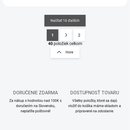
Načítať 16 ďalších
1
2
O
S
v
t
40
položiek celkom
l
r
Hore
á
á
d
n
a
k
c
o
i
e
v
p
a
r
DORUČENIE ZDARMA
DOSTUPNOSŤ TOVARU
n
v
i
Za nákup s hodnotou nad 100€ s
Všetky položky, ktoré sa dajú
k
doručením na Slovensku,
vložiť do košíka máme skladom a
e
y
neplatíte poštovné!
pripravené na odoslanie.
v
ý
p