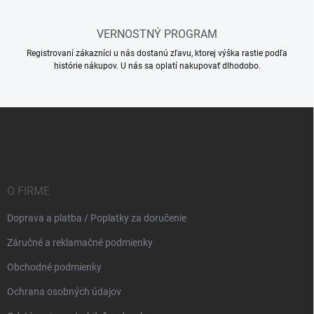
i
s
u
VERNOSTNÝ PROGRAM
Registrovaní zákazníci u nás dostanú zľavu, ktorej výška rastie podľa
histórie nákupov. U nás sa oplatí nakupovať dlhodobo.
Z
á
p
ä
t
i
O FIRME
e
Doprava a platba / Poplatky za doručenie
Záručné a reklamačné podmienky
Obchodné podmienky
Ochrana osobných údajov