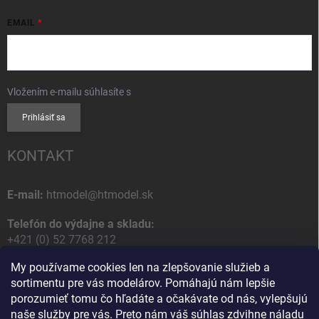
EMAIL
Vložením e-mailu súhlasíte s
podmienkami ochrany osobných údajov
Prihlásiť sa
KONTAKT
E-mail:
htmodel@htmodel.sk
Telefón do výdajne a skladu:
+421 (0) 52 7768 212
My používame cookies len na zlepšovanie služieb a
Poštová / Odberná adresa:
sortimentu pre vás modelárov. Pomáhajú nám lepšie
HT model
porozumieť tomu čo hľadáte a očakávate od nás, vylepšujú
Na letisko 49
naše služby pre vás. Preto nám váš súhlas zdvihne náladu
058 01 Poprad