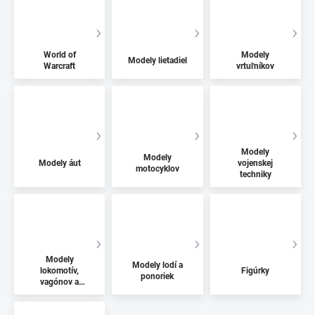
World of
Modely
Modely lietadiel
Warcraft
vrtuľníkov
Modely
Modely
Modely áut
vojenskej
motocyklov
techniky
Modely
Modely lodí a
lokomotív,
Figúrky
ponoriek
vagónov a
električiek