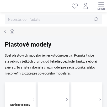
Prejsť
na
obsah
Hľadať
Domov
Plastové modely
Svet plastových modelov je neskutočne pestrý. Ponúka tisíce
stavebníc všetkých druhov, od lietadiel, cez lode, tanky, alebo aj
zvierat. Tu si iste vyberiete či už model pre začiatočníka, alebo
niečo veľmi zložité pre pokročilého modelára.
Darčekové sady