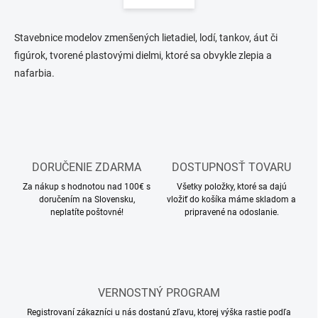
á
d
n
a
k
c
Stavebnice modelov zmenšených lietadiel, lodí, tankov, áut či
o
i
figúrok, tvorené plastovými dielmi, ktoré sa obvykle zlepia a
e
v
nafarbia.
p
a
r
n
v
i
k
e
y
v
ý
DORUČENIE ZDARMA
DOSTUPNOSŤ TOVARU
p
i
Za nákup s hodnotou nad 100€ s
Všetky položky, ktoré sa dajú
s
doručením na Slovensku,
vložiť do košíka máme skladom a
u
neplatíte poštovné!
pripravené na odoslanie.
VERNOSTNÝ PROGRAM
Registrovaní zákazníci u nás dostanú zľavu, ktorej výška rastie podľa