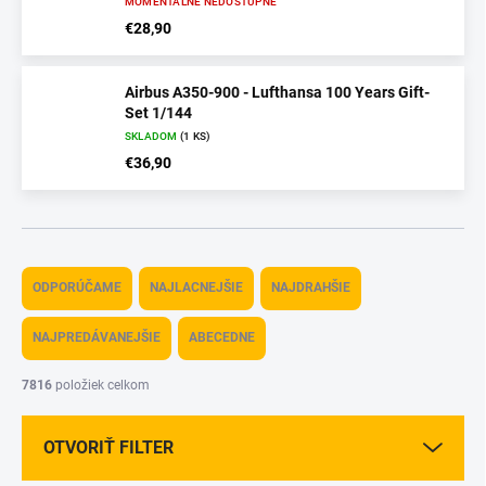
MOMENTÁLNE NEDOSTUPNÉ
€28,90
Airbus A350-900 - Lufthansa 100 Years Gift-
Set 1/144
SKLADOM
(1 KS)
€36,90
R
a
ODPORÚČAME
NAJLACNEJŠIE
NAJDRAHŠIE
d
e
NAJPREDÁVANEJŠIE
ABECEDNE
n
i
7816
položiek celkom
e
p
OTVORIŤ FILTER
r
o