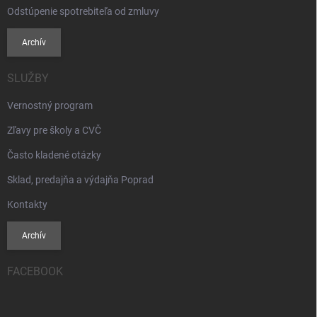
Odstúpenie spotrebiteľa od zmluvy
Archív
SLUŽBY
Vernostný program
Zľavy pre školy a CVČ
Často kladené otázky
Sklad, predajňa a výdajňa Poprad
Kontakty
Archív
FACEBOOK