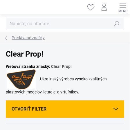
Prejsť
na
obsah
Hľadať
Predávané značky
Clear Prop!
Webová stránka značky:
Clear Prop!
Ukrajinský výrobca vysoko kvalitných
plastových modelov lietadiel a vrtuľníkov.
OTVORIŤ FILTER