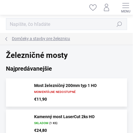
Prejsť
na
obsah
Hľadať
Domčeky a stavby pre železnicu
Železničné mosty
Najpredávanejšie
Most železničný 200mm typ 1 HO
MOMENTÁLNE NEDOSTUPNÉ
€11,90
Kamenný most LaserCut 2ks HO
SKLADOM
(1 KS)
€24,80