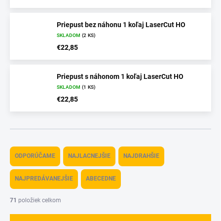
Priepust bez náhonu 1 koľaj LaserCut HO
SKLADOM
(2 KS)
€22,85
Priepust s náhonom 1 koľaj LaserCut HO
SKLADOM
(1 KS)
€22,85
R
a
ODPORÚČAME
NAJLACNEJŠIE
NAJDRAHŠIE
d
e
NAJPREDÁVANEJŠIE
ABECEDNE
n
i
71
položiek celkom
e
p