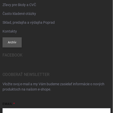
Zľavy pre školy a CVČ
Často kladené otázky
Sklad, predajňa a výdajňa Poprad
Kontakty
Archív
FACEBOOK
ODOBERAŤ NEWSLETTER
Vložte svoj e-mail a my Vám budeme zasielať informácie o nových
produktoch na našom e-shope.
EMAIL