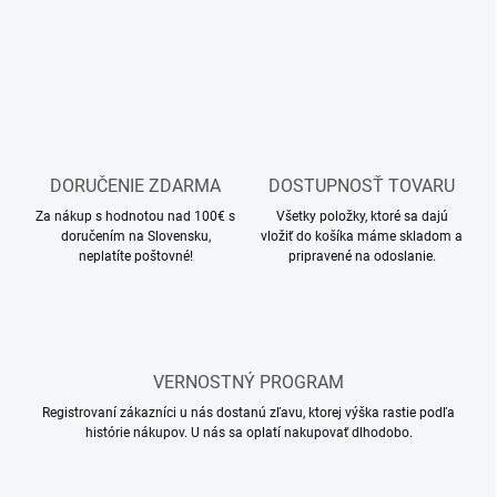
v
p
a
r
n
v
i
k
e
y
v
ý
p
DORUČENIE ZDARMA
DOSTUPNOSŤ TOVARU
i
s
Za nákup s hodnotou nad 100€ s
Všetky položky, ktoré sa dajú
u
doručením na Slovensku,
vložiť do košíka máme skladom a
neplatíte poštovné!
pripravené na odoslanie.
VERNOSTNÝ PROGRAM
Registrovaní zákazníci u nás dostanú zľavu, ktorej výška rastie podľa
histórie nákupov. U nás sa oplatí nakupovať dlhodobo.