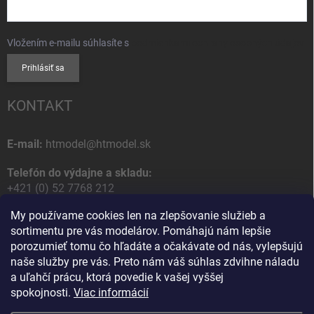
Vložením e-mailu súhlasíte s
podmienkami ochrany osobných údajov
Prihlásiť sa
KONTAKT
E-mail:
htmodel@htmodel.sk
Telefón do výdajne a skladu:
+421 (0) 52 7768 212
My používame cookies len na zlepšovanie služieb a
Poštová / Odberná adresa:
sortimentu pre vás modelárov. Pomáhajú nám lepšie
HT model
porozumieť tomu čo hľadáte a očakávate od nás, vylepšujú
Na letisko 49
naše služby pre vás. Preto nám váš súhlas zdvihne náladu
058 01 Poprad
a uľahčí prácu, ktorá povedie k vašej vyššej
Slovenská Republika
spokojnosti.
Viac informácií