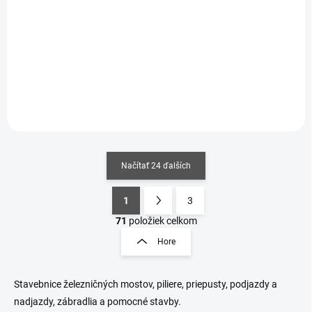
pilierov) HO
pilierov) HO
€32,90
€23,30
€26,75 bez DPH
€18,94 bez DPH
Detail
Detail
Načítať 24 ďalších
1
3
O
S
v
t
71
položiek celkom
l
r
Hore
á
á
d
n
a
k
c
Stavebnice železničných mostov, piliere, priepusty, podjazdy a
o
i
nadjazdy, zábradlia a pomocné stavby.
e