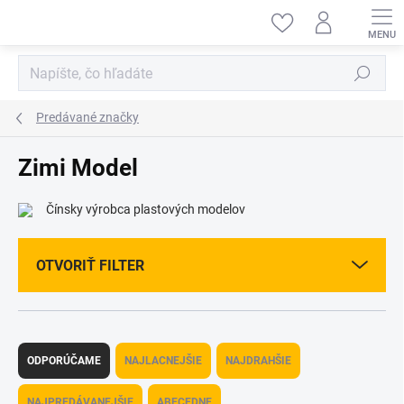
Prejsť
na
obsah
Hľadať
Predávané značky
Zimi Model
Čínsky výrobca plastových modelov
OTVORIŤ FILTER
R
a
ODPORÚČAME
NAJLACNEJŠIE
NAJDRAHŠIE
d
e
NAJPREDÁVANEJŠIE
ABECEDNE