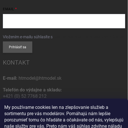
EMAIL
Vložením e-mailu súhlasíte s
podmienkami ochrany osobných údajov
Prihlásiť sa
KONTAKT
E-mail:
htmodel@htmodel.sk
Telefón do výdajne a skladu:
+421 (0) 52 7768 212
My používame cookies len na zlepšovanie služieb a
Poštová / Odberná adresa:
sortimentu pre vás modelárov. Pomáhajú nám lepšie
HT model
porozumieť tomu čo hľadáte a očakávate od nás, vylepšujú
Na letisko 49
naše služby pre vás. Preto nám váš súhlas zdvihne náladu
058 01 Poprad