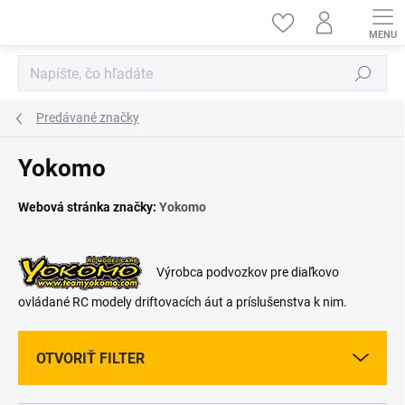
Prejsť
na
obsah
Hľadať
Predávané značky
Yokomo
Webová stránka značky:
Yokomo
Výrobca podvozkov pre diaľkovo
ovládané RC modely driftovacích áut a príslušenstva k nim.
OTVORIŤ FILTER