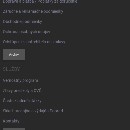
Doprava a platba / Poplatky za doručenie
y
v
Záručné a reklamačné podmienky
ý
p
Obchodné podmienky
i
s
Ochrana osobných údajov
u
Odstúpenie spotrebiteľa od zmluvy
Archív
SLUŽBY
Vernostný program
Zľavy pre školy a CVČ
Často kladené otázky
Sklad, predajňa a výdajňa Poprad
Kontakty