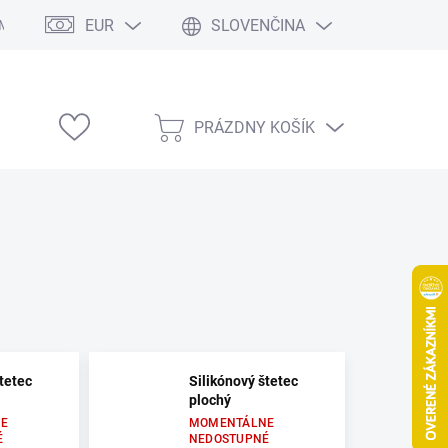
EUR
SLOVENČINA
Modelárske výstavy
PRÁZDNY KOŠÍK
NÁKUPNÝ
KOŠÍK
tetec
Silikónový štetec
plochý
E
MOMENTÁLNE
É
NEDOSTUPNÉ