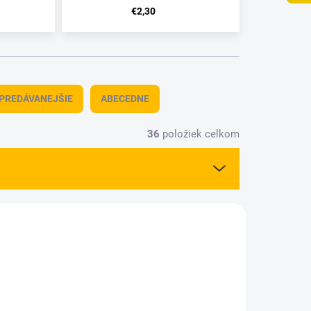
€2,30
PREDÁVANEJŠIE
ABECEDNE
36
položiek celkom
18026
3218049