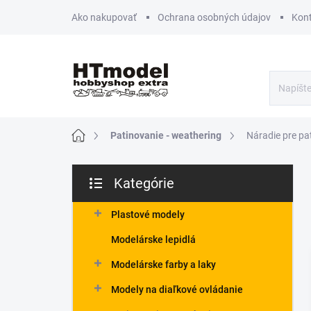
Prejsť
Ako nakupovať
Ochrana osobných údajov
Kon
na
obsah
Domov
Patinovanie - weathering
Náradie pre pa
B
Kategórie
o
Preskočiť
č
kategórie
n
Plastové modely
ý
Modelárske lepidlá
p
a
Modelárske farby a laky
n
Modely na diaľkové ovládanie
e
l