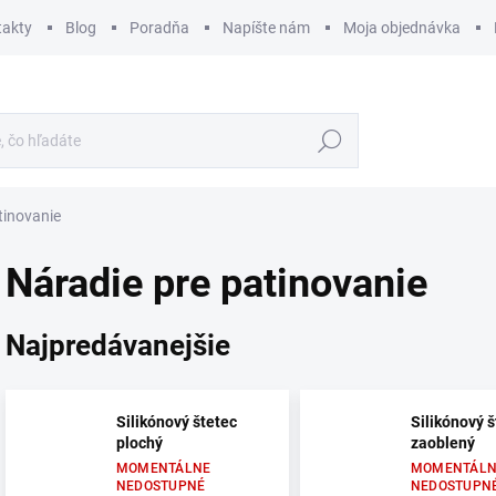
takty
Blog
Poradňa
Napíšte nám
Moja objednávka
Hľadať
tinovanie
Náradie pre patinovanie
Najpredávanejšie
Silikónový štetec
Silikónový š
plochý
zaoblený
MOMENTÁLNE
MOMENTÁLN
NEDOSTUPNÉ
NEDOSTUPN