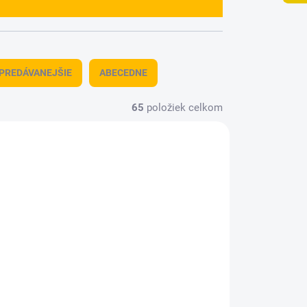
PREDÁVANEJŠIE
ABECEDNE
65
položiek celkom
7026
6236900
TUPNÉ
MOMENTÁLNE NEDOSTUPNÉ
AH-1F "Sky Soldiers"