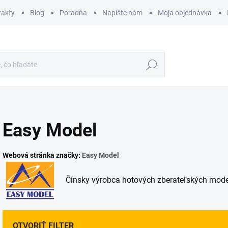
takty
Blog
Poradňa
Napíšte nám
Moja objednávka
Hľadať
Easy Model
Webová stránka značky:
Easy Model
Čínsky výrobca hotových zberateľských modelov
OTVORIŤ FILTER