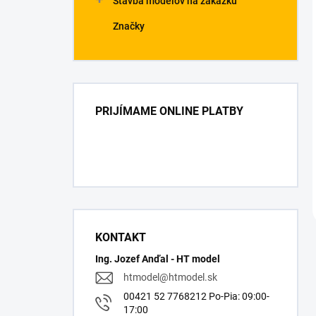
Stavba modelov na zákazku
Značky
PRIJÍMAME ONLINE PLATBY
KONTAKT
Ing. Jozef Anďal - HT model
htmodel
@
htmodel.sk
00421 52 7768212 Po-Pia: 09:00-
17:00