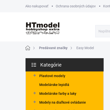
Prejsť
Ako nakupovať
Ochrana osobných údajov
Kon
na
obsah
Domov
Predávané značky
Easy Model
B
Kategórie
o
Preskočiť
č
kategórie
n
Plastové modely
ý
Modelárske lepidlá
p
a
Modelárske farby a laky
n
Modely na diaľkové ovládanie
e
l