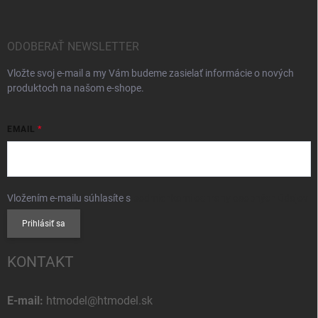
ODOBERAŤ NEWSLETTER
Vložte svoj e-mail a my Vám budeme zasielať informácie o nových
produktoch na našom e-shope.
EMAIL
Vložením e-mailu súhlasíte s
podmienkami ochrany osobných údajov
Prihlásiť sa
KONTAKT
E-mail:
htmodel@htmodel.sk