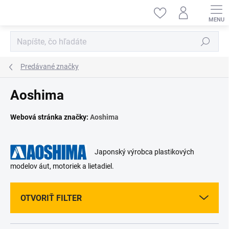
Prejsť
na
obsah
Hľadať
Predávané značky
Aoshima
Webová stránka značky:
Aoshima
J
aponský výrobca plastikových
modelov áut, motoriek a lietadiel.
OTVORIŤ FILTER