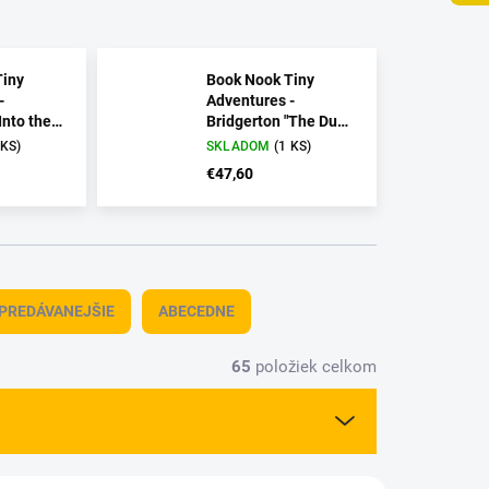
Tiny
Book Nook Tiny
-
Adventures -
Into the
Bridgerton "The Duke
and I"
 KS)
SKLADOM
(1 KS)
€47,60
PREDÁVANEJŠIE
ABECEDNE
65
položiek celkom