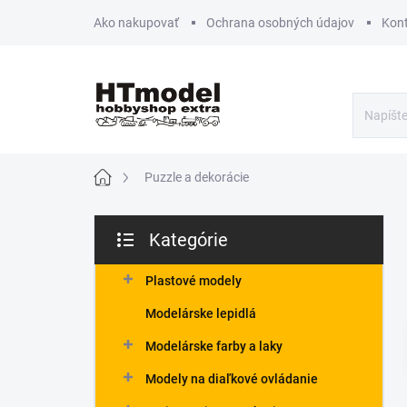
Prejsť
Ako nakupovať
Ochrana osobných údajov
Kon
na
obsah
Domov
Puzzle a dekorácie
B
Kategórie
o
Preskočiť
č
kategórie
n
Plastové modely
ý
Modelárske lepidlá
p
a
Modelárske farby a laky
n
Modely na diaľkové ovládanie
e
l