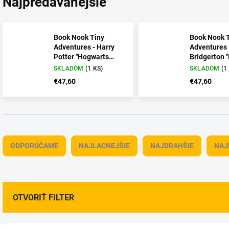
Najpredávanejšie
Book Nook Tiny
Book Nook 
Adventures - Harry
Adventures 
Potter "Hogwarts
Bridgerton "
Express"
Light"
SKLADOM
(1 KS)
SKLADOM
(1
€47,60
€47,60
R
a
ODPORÚČAME
NAJLACNEJŠIE
NAJDRAHŠIE
NAJ
d
e
n
i
e
OTVORIŤ FILTER
p
r
V