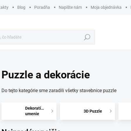
takty
Blog
Poradňa
Napíšte nám
Moja objednávka
Hľadať
Puzzle a dekorácie
Do tejto kategórie sme zaradili všetky stavebnice puzzle
Dekoratívne
3D Puzzle
umenie