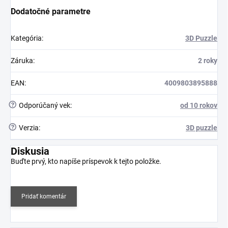
Dodatočné parametre
Kategória
:
3D Puzzle
Záruka
:
2 roky
EAN
:
4009803895888
?
Odporúčaný vek
:
od 10 rokov
?
Verzia
:
3D puzzle
Diskusia
Buďte prvý, kto napíše príspevok k tejto položke.
Pridať komentár