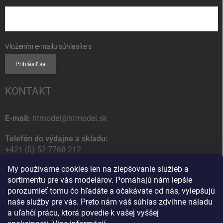
Vložením e-mailu súhlasíte s
podmienkami ochrany osobných údajov
Prihlásiť sa
KONTAKT
E-mail:
htmodel@htmodel.sk
Telefón do výdajne a skladu:
+421 (0) 52 7768 212
My používame cookies len na zlepšovanie služieb a
Poštová / Odberná adresa:
sortimentu pre vás modelárov. Pomáhajú nám lepšie
HT model
porozumieť tomu čo hľadáte a očakávate od nás, vylepšujú
Na letisko 49
naše služby pre vás. Preto nám váš súhlas zdvihne náladu
058 01 Poprad
a uľahčí prácu, ktorá povedie k vašej vyššej
Slovenská Republika