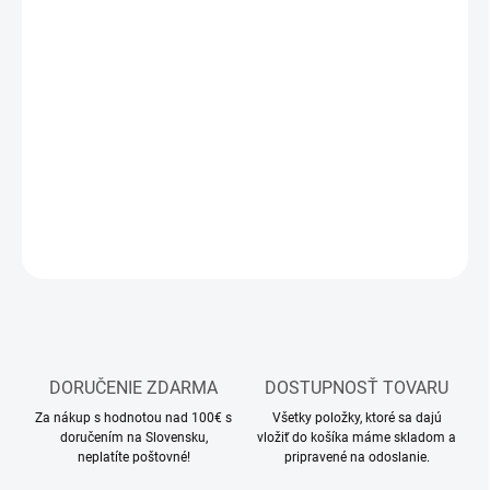
MOŽNOSTI
DORUČENIA
−
+
Pridať do košíka
Stavebnica 3D puzzle
DETAILNÉ INFORMÁCIE
OPÝTAŤ SA
STRÁŽIŤ
DORUČENIE ZDARMA
DOSTUPNOSŤ TOVARU
Za nákup s hodnotou nad 100€ s
Všetky položky, ktoré sa dajú
doručením na Slovensku,
vložiť do košíka máme skladom a
neplatíte poštovné!
pripravené na odoslanie.