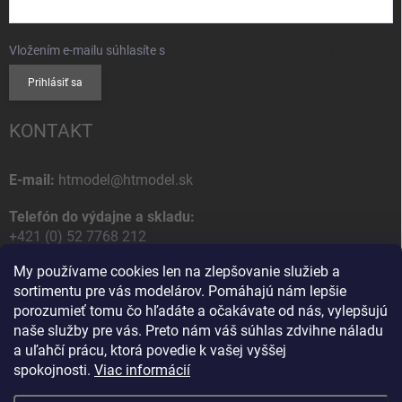
Vložením e-mailu súhlasíte s
podmienkami ochrany osobných údajov
Prihlásiť sa
KONTAKT
E-mail:
htmodel@htmodel.sk
Telefón do výdajne a skladu:
+421 (0) 52 7768 212
My používame cookies len na zlepšovanie služieb a
Poštová / Odberná adresa:
sortimentu pre vás modelárov. Pomáhajú nám lepšie
HT model
porozumieť tomu čo hľadáte a očakávate od nás, vylepšujú
Na letisko 49
naše služby pre vás. Preto nám váš súhlas zdvihne náladu
058 01 Poprad
a uľahčí prácu, ktorá povedie k vašej vyššej
Slovenská Republika
spokojnosti.
Viac informácií