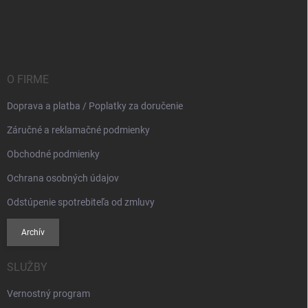
v
Z
p
a
á
r
n
p
v
i
ä
k
e
t
y
v
i
O FIRME
ý
e
p
Doprava a platba / Poplatky za doručenie
i
s
Záručné a reklamačné podmienky
u
Obchodné podmienky
Ochrana osobných údajov
Odstúpenie spotrebiteľa od zmluvy
Archív
SLUŽBY
Vernostný program