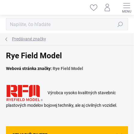
Prejsť
na
obsah
Hľadať
Predávané značky
Rye Field Model
Webová stránka značky:
Rye Field Model
Výrobca vysoko kvalitných stavebníc
plastových modelov bojovej techniky, ale aj civilných vozidiel.