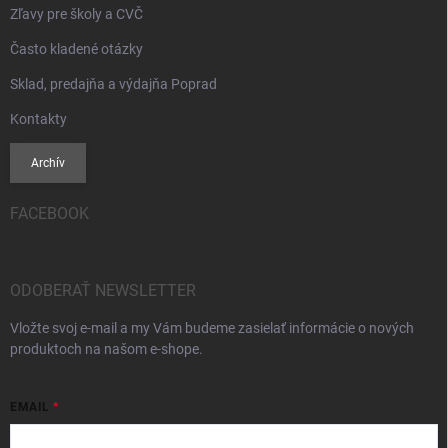
Zľavy pre školy a CVČ
Často kladené otázky
Sklad, predajňa a výdajňa Poprad
Kontakty
Archív
FACEBOOK
ODOBERAŤ NEWSLETTER
Vložte svoj e-mail a my Vám budeme zasielať informácie o nových
produktoch na našom e-shope.
EMAIL