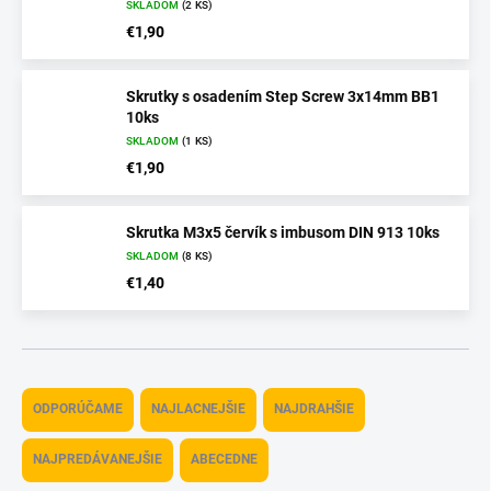
SKLADOM
(2 KS)
€1,90
Skrutky s osadením Step Screw 3x14mm BB1
10ks
SKLADOM
(1 KS)
€1,90
Skrutka M3x5 červík s imbusom DIN 913 10ks
SKLADOM
(8 KS)
€1,40
R
a
ODPORÚČAME
NAJLACNEJŠIE
NAJDRAHŠIE
d
e
NAJPREDÁVANEJŠIE
ABECEDNE
n