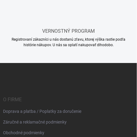
VERNOSTNÝ PROGRAM
Registrovaní zákazníci u nás dostanú zľavu, ktorej výška rastie podľa
histórie nákupov. U nás sa oplatí nakupovať dlhodobo.
Z
á
p
ä
t
i
O FIRME
e
Doprava a platba / Poplatky za doručenie
Záručné a reklamačné podmienky
Obchodné podmienky