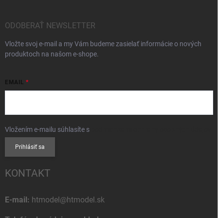
ODOBERAŤ NEWSLETTER
Vložte svoj e-mail a my Vám budeme zasielať informácie o nových
produktoch na našom e-shope.
EMAIL
Vložením e-mailu súhlasíte s
podmienkami ochrany osobných údajov
Prihlásiť sa
KONTAKT
E-mail:
htmodel@htmodel.sk