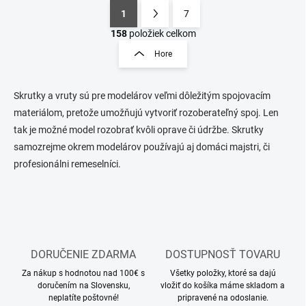
1
7
O
S
v
t
158
položiek celkom
l
r
Hore
á
á
d
n
a
k
c
S
krutky a vruty sú pre modelárov veľmi dôležitým spojovacím
o
i
materiálom, pretože umožňujú vytvoriť rozoberateľný spoj. Len
e
v
tak je možné model rozobrať kvôli oprave či údržbe. Skrutky
p
a
samozrejme okrem modelárov používajú aj domáci majstri, či
r
n
v
profesionálni remeselníci.
i
k
e
y
v
ý
p
i
s
DORUČENIE ZDARMA
DOSTUPNOSŤ TOVARU
u
Za nákup s hodnotou nad 100€ s
Všetky položky, ktoré sa dajú
doručením na Slovensku,
vložiť do košíka máme skladom a
neplatíte poštovné!
pripravené na odoslanie.