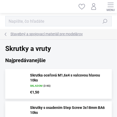
Prejsť
na
obsah
Hľadať
Stavebný a spojovací materiál pre modelárov
Skrutky a vruty
Najpredávanejšie
Skrutka oceľová M1,6x4 s valcovou hlavou
10ks
SKLADOM
(3 KS)
€1,50
Skrutky s osadením Step Screw 3x18mm BA6
10ks