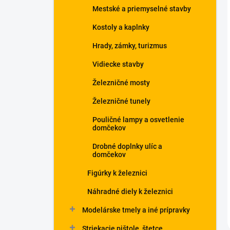
Mestské a priemyselné stavby
Kostoly a kaplnky
Hrady, zámky, turizmus
Vidiecke stavby
Železničné mosty
Železničné tunely
Pouličné lampy a osvetlenie
domčekov
Drobné doplnky ulíc a
domčekov
Figúrky k železnici
Náhradné diely k železnici
Modelárske tmely a iné prípravky
Striekacie pištole, štetce,