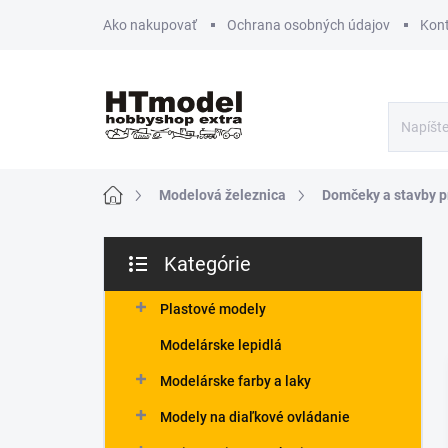
Prejsť
Ako nakupovať
Ochrana osobných údajov
Kon
na
obsah
Domov
Modelová železnica
Domčeky a stavby p
B
Kategórie
o
Preskočiť
č
kategórie
n
Plastové modely
ý
Modelárske lepidlá
p
a
Modelárske farby a laky
n
Modely na diaľkové ovládanie
e
l