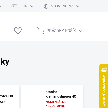
EUR
SLOVENČINA
Modelárske výstavy
PRÁZDNY KOŠÍK
NÁKUPNÝ
KOŠÍK
vky
Stanica
ovice H0
Kleinengstingen HO
 KS)
MOMENTÁLNE
NEDOSTUPNÉ