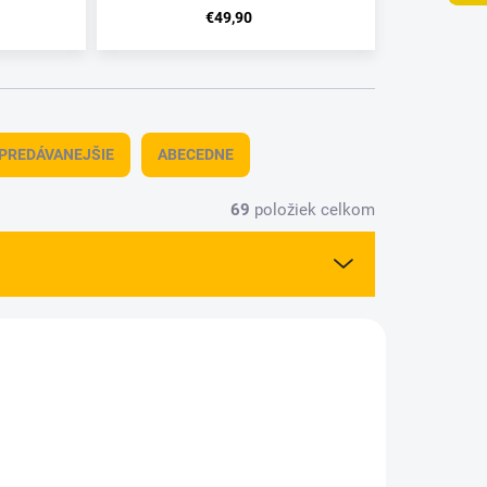
€49,90
PREDÁVANEJŠIE
ABECEDNE
69
položiek celkom
66008
8566010