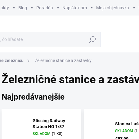
takty
Blog
Poradňa
Napíšte nám
Moja objednávka
Hľadať
re železnicu
Železničné stanice a zastávky
Železničné stanice a zastá
Najpredávanejšie
Güssing Railway
Stanica Laš
Station HO 1/87
SKLADOM
(1
SKLADOM
(1 KS)
€57,90