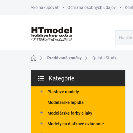
Prejsť
Ako nakupovať
Ochrana osobných údajov
Kon
na
obsah
Domov
Predávané značky
Quinta Studio
B
Kategórie
o
Preskočiť
č
kategórie
n
Plastové modely
ý
Modelárske lepidlá
p
a
Modelárske farby a laky
n
Modely na diaľkové ovládanie
e
l