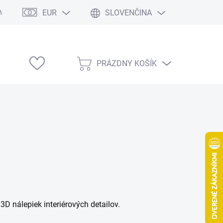
EUR
SLOVENČINA
Modelárske výstavy
PRÁZDNY KOŠÍK
NÁKUPNÝ
KOŠÍK
 nálepiek interiérových detailov.