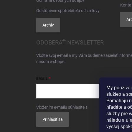
Ochrana osobných údajov
Konta
Odstúpenie spotrebiteľa od zmluvy
Arc
Archív
ODOBERAŤ NEWSLETTER
Vložte svoj e-mail a my Vám budeme zasielať inform
našom e-shope.
EMAIL
My používam
služieb a so
Pomáhajú n
hľadáte a o
Vložením e-mailu súhlasíte s
podmienkami ochrany 
služby pre 
Prihlásiť sa
náladu a uľa
vyššej spoko