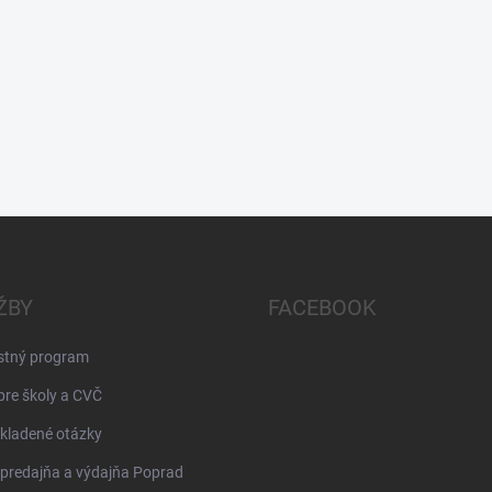
ŽBY
FACEBOOK
stný program
pre školy a CVČ
kladené otázky
 predajňa a výdajňa Poprad