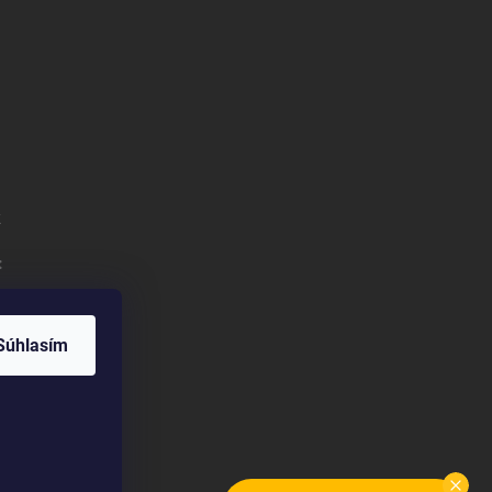
k
:
Súhlasím