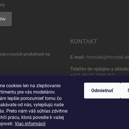
kty
hív
KONTAKT
ácie o nových produktoch na
E-mail:
htmodel@htmodel.s
Telefón do výdajne a skladu
+421 (0) 52 7768 212
e cookies len na zlepšovanie
Poštová / Odberná adresa:
Odmietnuť
rtimentu pre vás modelárov.
HT model
ám lepšie porozumieť tomu čo
Na letisko 49
čakávate od nás, vylepšujú naše
osobných údajov
058 01 Poprad
vás. Preto nám váš súhlas zdvihne
Slovenská Republika
hčí prácu, ktorá povedie k vašej
jnosti.
Viac informácií