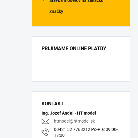
Stavba modelov na zákazku
Značky
PRIJÍMAME ONLINE PLATBY
KONTAKT
Ing. Jozef Anďal - HT model
htmodel
@
htmodel.sk
00421 52 7768212 Po-Pia: 09:00-
17:00