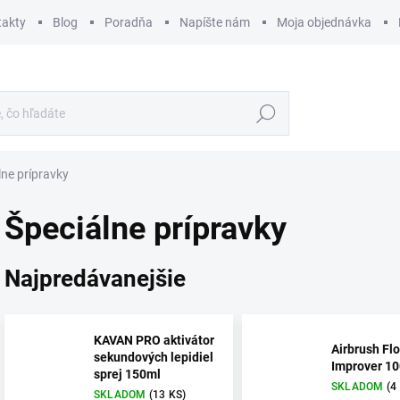
takty
Blog
Poradňa
Napíšte nám
Moja objednávka
Hľadať
lne prípravky
Špeciálne prípravky
Najpredávanejšie
KAVAN PRO aktivátor
Airbrush Fl
sekundových lepidiel
Improver 1
sprej 150ml
SKLADOM
(4
SKLADOM
(13 KS)