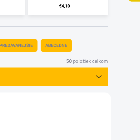
23ml
€4,10
PREDÁVANEJŠIE
ABECEDNE
50
položiek celkom
7705-4
3207705-96