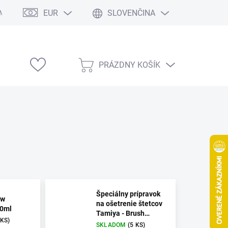
EUR
SLOVENČINA
Modelárske výstavy
PRÁZDNY KOŠÍK
NÁKUPNÝ
KOŠÍK
Špeciálny prípravok
ow
na ošetrenie štetcov
00ml
Tamiya - Brush
 KS)
Conditioning Fluid
SKLADOM
(5 KS)