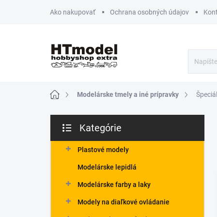
Prejsť
Ako nakupovať
Ochrana osobných údajov
Kon
na
obsah
Domov
Modelárske tmely a iné prípravky
Špeciá
B
Kategórie
o
Preskočiť
č
kategórie
n
Plastové modely
ý
Modelárske lepidlá
p
a
Modelárske farby a laky
n
Modely na diaľkové ovládanie
e
l