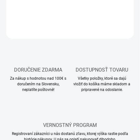
DETAILNÉ INFORMÁCIE
OPÝTAŤ SA
STRÁŽIŤ
DORUČENIE ZDARMA
DOSTUPNOSŤ TOVARU
Za nákup s hodnotou nad 100€ s
Všetky položky, ktoré sa dajú
doručením na Slovensku,
vložiť do košíka máme skladom a
neplatíte poštovné!
pripravené na odoslanie.
VERNOSTNÝ PROGRAM
Registrovaní zákazníci u nás dostanú zľavu, ktorej výška rastie podľa
histórie nákupov. U nás sa oplatí nakupovať dlhodobo.