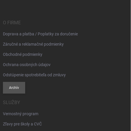
p
ä
t
i
O FIRME
e
Doprava a platba / Poplatky za doručenie
Záručné a reklamačné podmienky
Obchodné podmienky
Ochrana osobných údajov
Odstúpenie spotrebiteľa od zmluvy
Archív
SLUŽBY
Vernostný program
Zľavy pre školy a CVČ