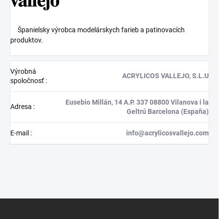
Španielsky výrobca modelárskych farieb a patinovacích
produktov.
Výrobná
ACRYLICOS VALLEJO, S.L.U
spoločnosť
:
Eusebio Millán, 14 A.P. 337 08800 Vilanova i la
Adresa
:
Geltrú Barcelona (España)
E-mail
:
info@acrylicosvallejo.com
Z
á