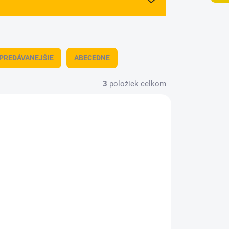
PREDÁVANEJŠIE
ABECEDNE
3
položiek celkom
9030
ROBI-H11217
ADOM
SKLADOM
(4 KS)
(2 KS)
l
Unášač Wheel Hex