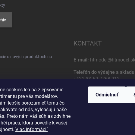
kty
hív
KONTAKT
ácie o nových produktoch na
E-mail:
htmodel@htmodel.s
Telefón do výdajne a skladu
+421 (0) 52 7768 212
e cookies len na zlepšovanie
Poštová / Odberná adresa:
Odmietnuť
rtimentu pre vás modelárov.
HT model
ám lepšie porozumieť tomu čo
Na letisko 49
čakávate od nás, vylepšujú naše
osobných údajov
058 01 Poprad
vás. Preto nám váš súhlas zdvihne
Slovenská Republika
hčí prácu, ktorá povedie k vašej
jnosti.
Viac informácií