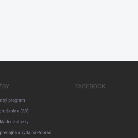
ŽBY
FACEBOOK
stný program
pre školy a CVČ
kladené otázky
 predajňa a výdajňa Poprad