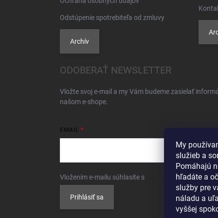
Ochrana osobných údajov
Konta
Odstúpenie spotrebiteľa od zmluvy
Arc
Archív
ODOBERAŤ NEWSLETTER
Vložte svoj e-mail a my Vám budeme zasielať inform
našom e-shope.
EMAIL
My používam
služieb a so
Pomáhajú n
hľadáte a o
Vložením e-mailu súhlasíte s
podmienkami ochrany 
služby pre 
Prihlásiť sa
náladu a uľa
vyššej spoko