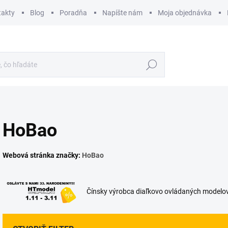
takty
Blog
Poradňa
Napíšte nám
Moja objednávka
Hľadať
HoBao
Webová stránka značky:
HoBao
Čínsky výrobca diaľkovo ovládaných modelov á