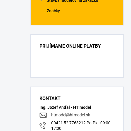
Stavba modelov na zákazku
Značky
PRIJÍMAME ONLINE PLATBY
KONTAKT
Ing. Jozef Anďal - HT model
htmodel
@
htmodel.sk
00421 52 7768212 Po-Pia: 09:00-
17:00