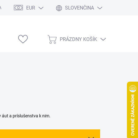
EUR
SLOVENČINA
Modelárske výstavy
PRÁZDNY KOŠÍK
NÁKUPNÝ
KOŠÍK
ut a príslušenstva k nim.