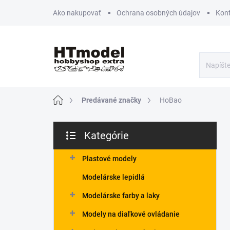
Prejsť
Ako nakupovať
Ochrana osobných údajov
Kon
na
obsah
Domov
Predávané značky
HoBao
B
Kategórie
o
Preskočiť
č
kategórie
n
Plastové modely
ý
Modelárske lepidlá
p
a
Modelárske farby a laky
n
Modely na diaľkové ovládanie
e
l