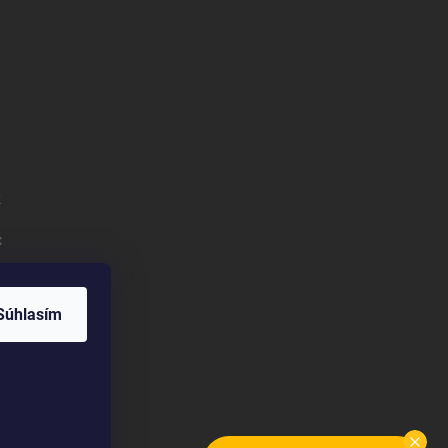
k
:
Súhlasím