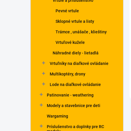
Vrtule a príslušenstvo
Pevné vrtule
Sklopné vrtule a listy
Trámce , unášače , klieštiny
Vrtuľové kužele
Náhradné diely - lietadlá
Vrtuľníky na diaľkové ovládanie
Multikoptéry, drony
Lode na diaľkové ovládanie
Patinovanie - weathering
Modely a stavebnice pre deti
Wargaming
Príslušenstvo a doplnky pre RC