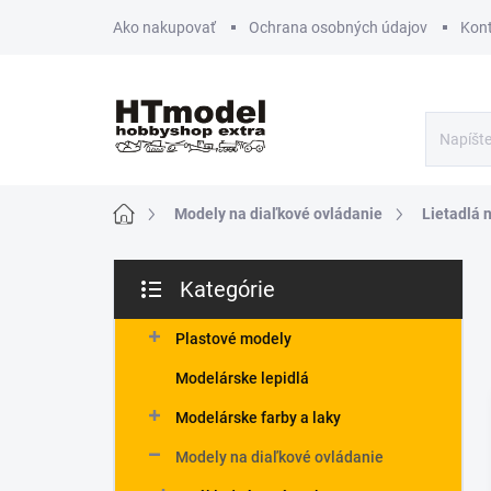
Prejsť
Ako nakupovať
Ochrana osobných údajov
Kon
na
obsah
Domov
Modely na diaľkové ovládanie
Lietadlá 
B
Kategórie
o
Preskočiť
č
kategórie
n
Plastové modely
ý
Modelárske lepidlá
p
a
Modelárske farby a laky
n
Modely na diaľkové ovládanie
e
l