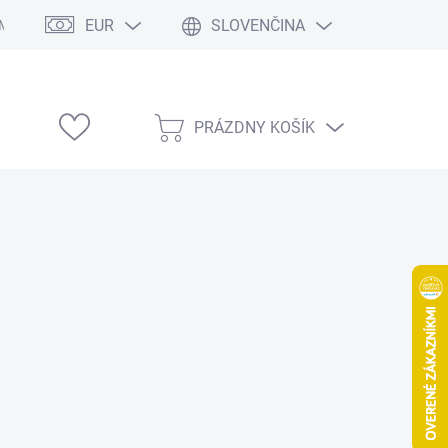
EUR
SLOVENČINA
Modelárske výstavy
PRÁZDNY KOŠÍK
NÁKUPNÝ
KOŠÍK