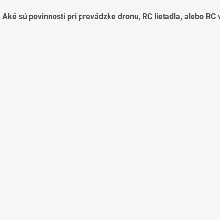
a
Aké sú povinnosti pri prevádzke dronu, RC lietadla, alebo RC
c
i
e
p
r
v
k
y
v
ý
p
i
s
u