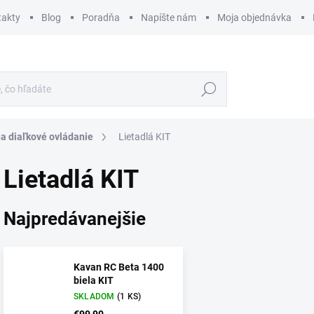
takty
Blog
Poradňa
Napíšte nám
Moja objednávka
Hľadať
na diaľkové ovládanie
Lietadlá KIT
Lietadlá KIT
Najpredávanejšie
Kavan RC Beta 1400
biela KIT
SKLADOM
(1 KS)