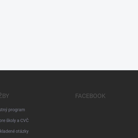
ŽBY
FACEBOOK
stný program
pre školy a CVČ
kladené otázky