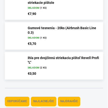
striekacie pištole
SKLADOM
(1 KS)
€7,90
Gumové tesnenia - 20ks (Airbrush Basic Line
0.3)
SKLADOM
(1 KS)
€5,70
Ihla pre dvojčinnú striekaciu pištoľ Revell Profi
"L"
SKLADOM
(2 KS)
€0,50
R
a
ODPORÚČAME
NAJLACNEJŠIE
NAJDRAHŠIE
d