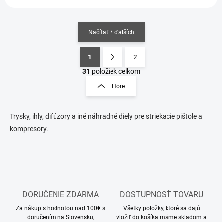
Načítať 7 ďalších
1
2
O
S
v
t
31
položiek celkom
l
r
Hore
á
á
d
n
a
k
c
Trysky, ihly, difúzory a iné náhradné diely pre striekacie pištole a
o
i
kompresory.
e
v
p
a
r
n
v
i
k
e
y
v
DORUČENIE ZDARMA
DOSTUPNOSŤ TOVARU
ý
Za nákup s hodnotou nad 100€ s
Všetky položky, ktoré sa dajú
p
doručením na Slovensku,
vložiť do košíka máme skladom a
i