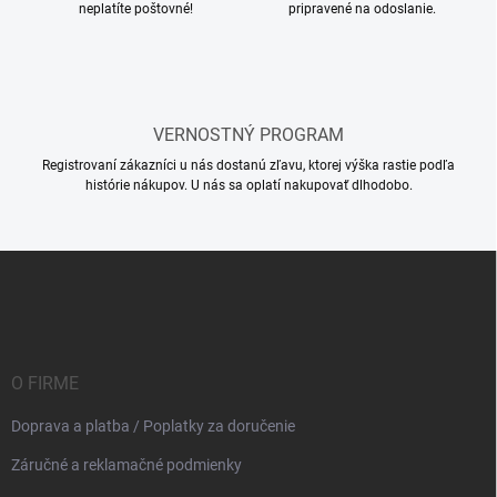
neplatíte poštovné!
pripravené na odoslanie.
s
u
VERNOSTNÝ PROGRAM
Registrovaní zákazníci u nás dostanú zľavu, ktorej výška rastie podľa
histórie nákupov. U nás sa oplatí nakupovať dlhodobo.
Z
á
p
ä
t
i
O FIRME
e
Doprava a platba / Poplatky za doručenie
Záručné a reklamačné podmienky