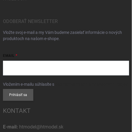
ODOBERAŤ NEWSLETTER
Vložte svoj e-mail a my Vám budeme zasielať informácie o nových
produktoch na našom e-shope.
EMAIL
Vložením e-mailu súhlasíte s
podmienkami ochrany osobných údajov
Prihlásiť sa
KONTAKT
E-mail:
htmodel@htmodel.sk