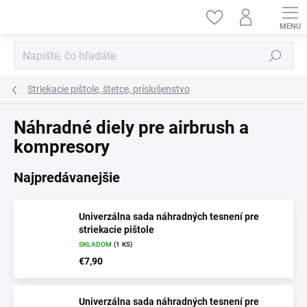
Prejsť
na
obsah
Hľadať
Striekacie pištole, štetce, príslušenstvo
Náhradné diely pre airbrush a
kompresory
Najpredávanejšie
Univerzálna sada náhradných tesnení pre
striekacie pištole
SKLADOM
(1 KS)
€7,90
Univerzálna sada náhradných tesnení pre