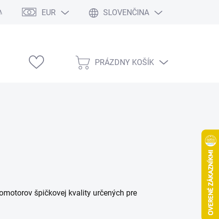
EUR
SLOVENČINA
Modelárske výstavy
PRÁZDNY KOŠÍK
NÁKUPNÝ
KOŠÍK
otorov špičkovej kvality určených pre