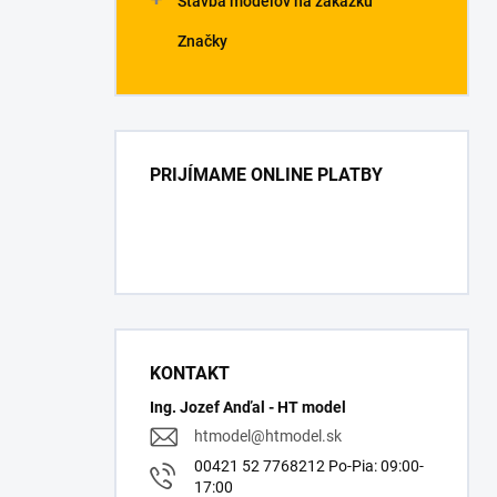
Stavba modelov na zákazku
Značky
PRIJÍMAME ONLINE PLATBY
KONTAKT
Ing. Jozef Anďal - HT model
htmodel
@
htmodel.sk
00421 52 7768212 Po-Pia: 09:00-
17:00