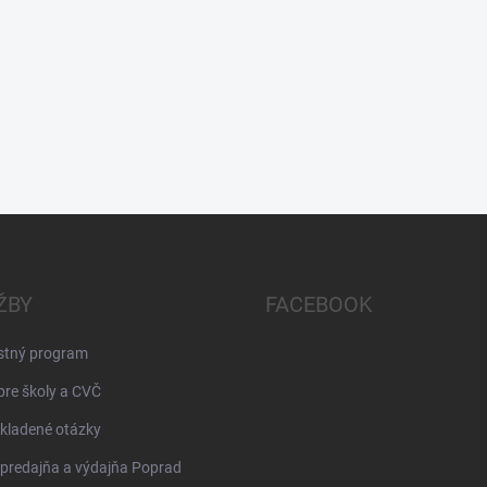
ŽBY
FACEBOOK
stný program
pre školy a CVČ
kladené otázky
 predajňa a výdajňa Poprad