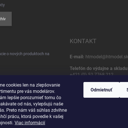
kty
hív
KONTAKT
ácie o nových produktoch na
E-mail:
htmodel@htmodel.s
Telefón do výdajne a skladu
+421 (0) 52 7768 212
e cookies len na zlepšovanie
Poštová / Odberná adresa:
Odmietnuť
rtimentu pre vás modelárov.
HT model
ám lepšie porozumieť tomu čo
Na letisko 49
čakávate od nás, vylepšujú naše
osobných údajov
058 01 Poprad
vás. Preto nám váš súhlas zdvihne
Slovenská Republika
hčí prácu, ktorá povedie k vašej
jnosti.
Viac informácií