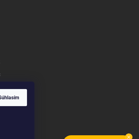
k
:
Súhlasím