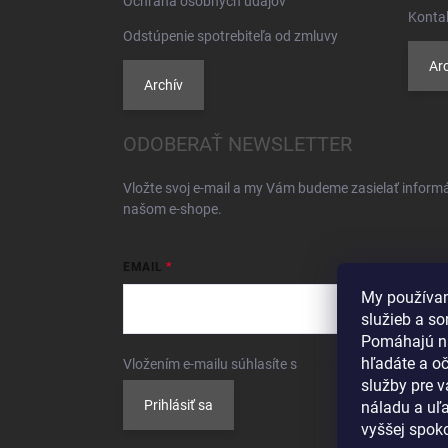
Ochrana osobných údajov
Konta
Odstúpenie spotrebiteľa od zmluvy
Arc
Archív
ODOBERAŤ NEWSLETTER
Vložte svoj e-mail a my Vám budeme zasielať inform
našom e-shope.
EMAIL
My používam
služieb a so
Pomáhajú n
hľadáte a o
Vložením e-mailu súhlasíte s
podmienkami ochrany 
služby pre 
Prihlásiť sa
náladu a uľa
vyššej spoko