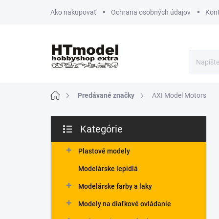
Prejsť
Ako nakupovať
Ochrana osobných údajov
Kon
na
obsah
Domov
Predávané značky
AXI Model Motors
B
Kategórie
o
Preskočiť
č
kategórie
n
Plastové modely
ý
Modelárske lepidlá
p
a
Modelárske farby a laky
n
Modely na diaľkové ovládanie
e
l