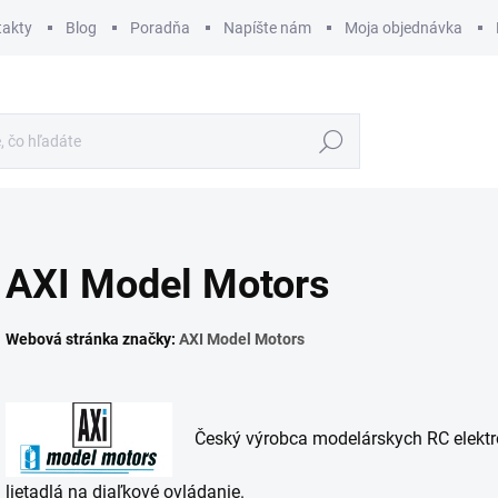
takty
Blog
Poradňa
Napíšte nám
Moja objednávka
Hľadať
AXI Model Motors
Webová stránka značky:
AXI Model Motors
Český výrobca modelárskych RC elektrom
lietadlá na diaľkové ovládanie.