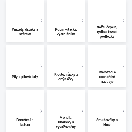
Nože, čepele,
Pinzety, držáky a
Ruční vrtačky,
rydla a řezací
svěráky
výstružníky
podložky
Tvarovací a
Kleště, nůžky a
Pily a pilové listy
sochařské
ohýbačky
nástroje
Měřidla,
Broušení a
Šroubováky a
úhelníky a
leštění
klíče
vyvažovačky