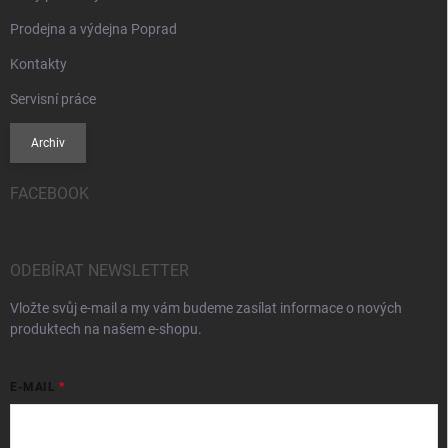
Prodejna a výdejna Poprad
Kontakty
Servisní práce
Archiv
FACEBOOK
ODEBÍRAT NEWSLETTER
Vložte svůj e-mail a my vám budeme zasílat informace o nových
produktech na našem e-shopu.
E-MAIL