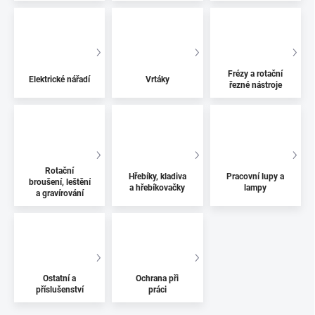
Frézy a rotační
Elektrické nářadí
Vrtáky
řezné nástroje
Rotační
Hřebíky, kladiva
Pracovní lupy a
broušení, leštění
a hřebíkovačky
lampy
a gravírování
Ostatní a
Ochrana při
příslušenství
práci