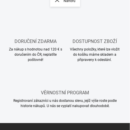
Nahoru
á
á
d
n
a
k
c
o
í
p
v
r
á
v
DORUČENÍ ZDARMA
DOSTUPNOST ZBOŽÍ
n
k
í
Za nákup s hodnotou nad 120 € s
Všechny položky, které lze vložit
y
doručením do ČR, neplatíte
do košíku máme skladem a
v
poštovné!
připraveny k odeslání.
ý
p
i
s
u
VĚRNOSTNÍ PROGRAM
Registrovaní zákazníci u nás dostanou slevu, jejíž výše roste podle
historie nákupů. U nás se vyplatí nakupovat dlouhodobě.
Z