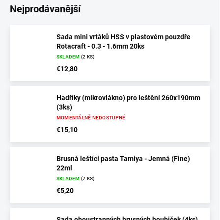
Nejprodávanější
Sada mini vrtáků HSS v plastovém pouzdře
Rotacraft - 0.3 - 1.6mm 20ks
SKLADEM
(2 KS)
€12,80
Hadříky (mikrovlákno) pro leštění 260x190mm
(3ks)
MOMENTÁLNĚ NEDOSTUPNÉ
€15,10
Brusná leštící pasta Tamiya - Jemná (Fine)
22ml
SKLADEM
(7 KS)
€5,20
Sada oboustranných brusných houbiček (4ks)