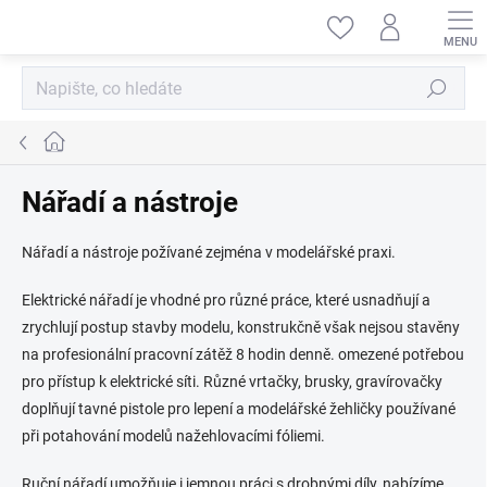
Přejít
na
obsah
Hledat
Domů
Nářadí a nástroje
Nářadí a nástroje požívané zejména v modelářské praxi.
Elektrické nářadí je vhodné pro různé práce, které usnadňují a
zrychlují postup stavby modelu, konstrukčně však nejsou stavěny
na profesionální pracovní zátěž 8 hodin denně. omezené potřebou
pro přístup k elektrické síti. Různé vrtačky, brusky, gravírovačky
doplňují tavné pistole pro lepení a modelářské žehličky používané
při potahování modelů nažehlovacími fóliemi.
Ruční nářadí umožňuje i jemnou práci s drobnými díly, nabízíme