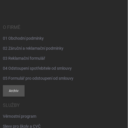
á
p
a
t
í
O FIRMĚ
01 Obchodní podmínky
02 Záruční a reklamační podmínky
03 Reklamační formulář
04 Odstoupení spotřebitele od smlouvy
05 Formulář pro odstoupení od smlouvy
Archiv
SLUŽBY
Věrnostní program
Slevy pro školy a CVČ