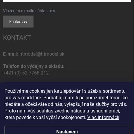
Vložením e-mailu súhlasíte s
podmienkami ochrany osobných údajov
Přihlásit se
KONTAKT
E-mail:
htmodel@htmodel.sk
Telefon do výdejny a skladu:
+421 (0) 52 7768 212
Poštovní / Odběrná adresa:
Používáme cookies jen ke zlepšování služeb a sortimentu
HT model
pro vás modeláře. Pomáhají nám lépe porozumět tomu, co
Na letisko 49
hledáte a očekáváte od nás, vylepšují naše služby pro vás.
058 01 Poprad
Proto nám váš souhlas zvedne náladu a usnadní práci,
Slovenská Republika
která povede k vaší vyšší spokojenosti.
Viac informácií
Nastavení