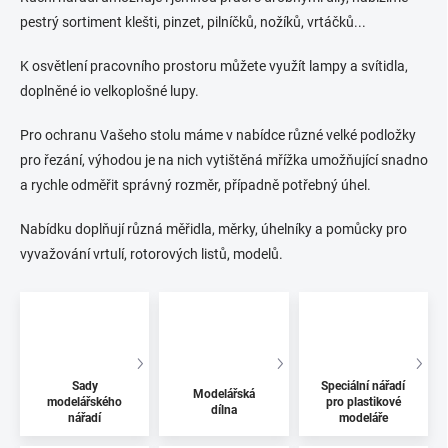
pestrý sortiment klešti, pinzet, pilníčků, nožíků, vrtáčků...
K osvětlení pracovního prostoru můžete využít lampy a svítidla,
doplněné io velkoplošné lupy.
Pro ochranu Vašeho stolu máme v nabídce různé velké podložky
pro řezání, výhodou je na nich vytištěná mřížka umožňující snadno
a rychle odměřit správný rozměr, případně potřebný úhel.
Nabídku doplňují různá měřidla, měrky, úhelníky a pomůcky pro
vyvažování vrtulí, rotorových listů, modelů.
Sady
Speciální nářadí
Modelářská
modelářského
pro plastikové
dílna
nářadí
modeláře