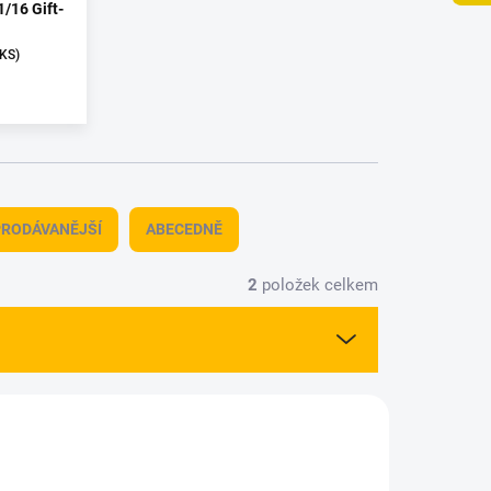
1/16 Gift-
 KS)
RODÁVANĚJŠÍ
ABECEDNĚ
2
položek celkem
-03516