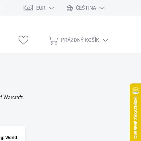
EUR
ČEŠTINA
vka
Modelárske výstavy
PRÁZDNÝ KOŠÍK
NÁKUPNÍ
KOŠÍK
f Warcraft.
ng: World