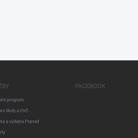
ŽBY
FACEBOOK
stní program
pro školy a CVČ
na a výdejna Poprad
kty