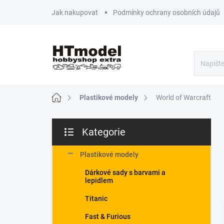
Přejít
Jak nakupovat
Podmínky ochrany osobních údajů
na
obsah
Domů
Plastikové modely
World of Warcraft
P
Kategorie
o
Přeskočit
s
kategorie
t
Plastikové modely
r
Dárkové sady s barvami a
a
lepidlem
n
n
Titanic
í
Fast & Furious
p