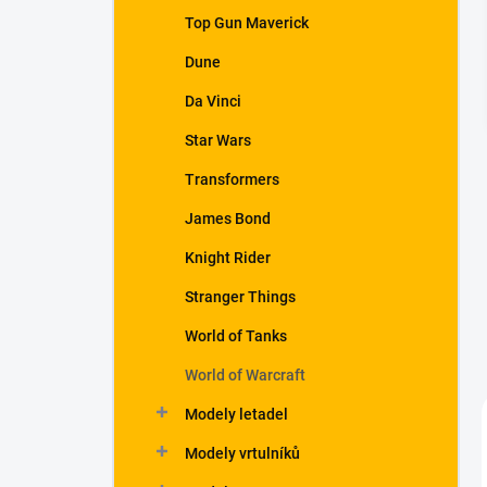
a
Top Gun Maverick
n
Dune
e
l
Da Vinci
Star Wars
Transformers
James Bond
Knight Rider
Stranger Things
World of Tanks
World of Warcraft
Modely letadel
Modely vrtulníků