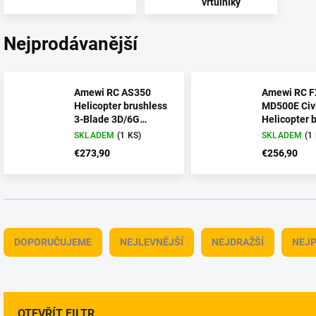
vrtulníky
Nejprodávanější
Amewi RC AS350
Amewi RC F
Helicopter brushless
MD500E Civi
3-Blade 3D/6G
Helicopter 
Flybarless RTF
4-Channel 
SKLADEM
(1 KS)
SKLADEM
(1
red/silver 
€273,90
€256,90
Ř
a
DOPORUČUJEME
NEJLEVNĚJŠÍ
NEJDRAŽŠÍ
NEJP
z
e
n
í
p
OTEVŘÍT FILTR