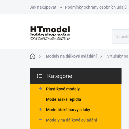
Přejít
Jak nakupovat
Podmínky ochrany osobních údajů
na
obsah
Domů
Modely na dálkové ovládání
Vrtulníky na
P
Kategorie
o
Přeskočit
s
kategorie
t
Plastikové modely
r
Modelářská lepidla
a
n
Modelářské barvy a laky
n
Modely na dálkové ovládání
í
p