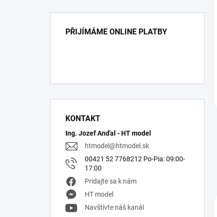
PŘIJÍMÁME ONLINE PLATBY
KONTAKT
Ing. Jozef Anďal - HT model
htmodel
@
htmodel.sk
00421 52 7768212 Po-Pia: 09:00-
17:00
Pridajte sa k nám
HT model
Navštívte náš kanál