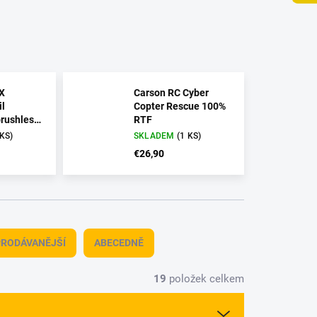
X
Carson RC Cyber
l
Copter Rescue 100%
brushless
RTF
6G
 KS)
SKLADEM
(1 KS)
RTF
€26,90
RODÁVANĚJŠÍ
ABECEDNĚ
19
položek celkem