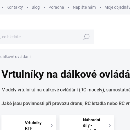
Kontakty
Blog
Poradna
Napište nám
Moje objedná
Hledat
 dálkové ovládání
Vrtulníky na dálkové ovládá
Modely vrtulníků na dálkové ovládání (RC modely), samostatné
Jaké jsou povinnosti při provozu dronu, RC letadla nebo RC v
Náhradní
Vrtulníky
díly -
RTF