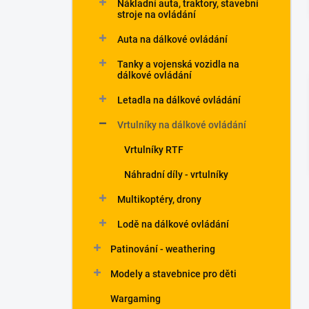
Nákladní auta, traktory, stavební
a
stroje na ovládání
n
Auta na dálkové ovládání
e
l
Tanky a vojenská vozidla na
dálkové ovládání
Letadla na dálkové ovládání
Vrtulníky na dálkové ovládání
Vrtulníky RTF
Náhradní díly - vrtulníky
Multikoptéry, drony
Lodě na dálkové ovládání
Patinování - weathering
Modely a stavebnice pro děti
Wargaming