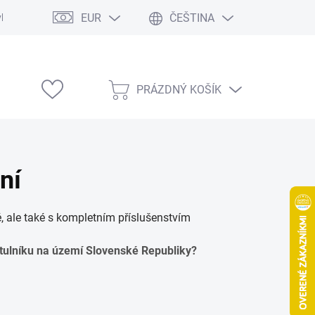
EUR
ČEŠTINA
vka
Modelárske výstavy
PRÁZDNÝ KOŠÍK
NÁKUPNÍ
KOŠÍK
ní
, ale také s kompletním příslušenstvím
rtulníku na území Slovenské Republiky?