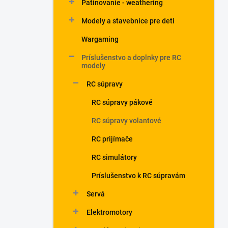
Patinovanie - weathering
Modely a stavebnice pre deti
Wargaming
Príslušenstvo a doplnky pre RC
modely
RC súpravy
RC súpravy pákové
RC súpravy volantové
RC prijímače
RC simulátory
Príslušenstvo k RC súpravám
Servá
Elektromotory