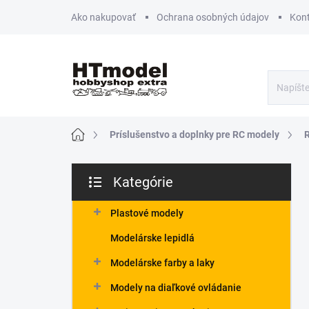
Prejsť
Ako nakupovať
Ochrana osobných údajov
Kon
na
obsah
Domov
Príslušenstvo a doplnky pre RC modely
B
Kategórie
o
Preskočiť
č
kategórie
n
Plastové modely
ý
Modelárske lepidlá
p
a
Modelárske farby a laky
n
Modely na diaľkové ovládanie
e
l