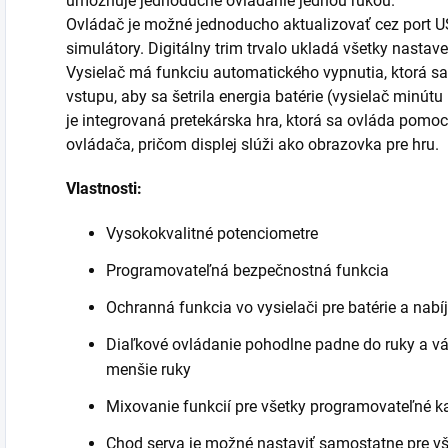
umožňuje jednoduché ovládanie jednou rukou.
Ovládač je možné jednoducho aktualizovať cez port US
simulátory. Digitálny trim trvalo ukladá všetky nastave
Vysielač má funkciu automatického vypnutia, ktorá sa
vstupu, aby sa šetrila energia batérie (vysielač minút
je integrovaná pretekárska hra, ktorá sa ovláda pomo
ovládača, pričom displej slúži ako obrazovka pre hru.
Vlastnosti:
Vysokokvalitné potenciometre
Programovateľná bezpečnostná funkcia
Ochranná funkcia vo vysielači pre batérie a nabíj
Diaľkové ovládanie pohodlne padne do ruky a váži
menšie ruky
Mixovanie funkcií pre všetky programovateľné k
Chod serva je možné nastaviť samostatne pre vš