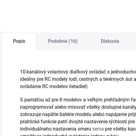
Popis
Podobné (16)
Diskusia
10-kanálový volantový diaľkový ovládač s jednoduch
ideálny pre RC modely lodí, cestných a terénnych áut a
ovládanie RC modelov lietadiel)
S pamäťou až pre 8 modelov a veľkým prehľadným f
naprogramovať alebo mixovať všetky dostupné kanály.
zobrazuje napätie batérie modelu alebo napájanie pri
praktické funkcie patrí dvojité nastavenie rýchlosti pr
individuálneho nastavenia smeru
serva
pre všetky kan