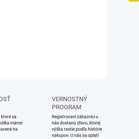
UČENIA
−
+
Pridať do košíka
elač pre RC modely
ILNÉ INFORMÁCIE
OPÝTAŤ SA
STRÁŽIŤ
OSŤ
VERNOSTNÝ
PROGRAM
 ktoré sa
Registrovaní zákazníci u
 košíka máme
nás dostanú zľavu, ktorej
ravené na
výška rastie podľa histórie
nákupov. U nás sa oplatí