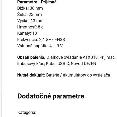
Parametre - Prijímač:
Dĺžka: 38 mm
Šírka: 23 mm
Výška: 13 mm
Hmotnosť: 8 g
Kanály: 10
Frekvencia: 2,4 GHz FHSS
Vstupné napätie: 4 – 9 V
Obsah balenia:
Diaľkové ovládanie ATXB10, Prijímač, T
Imbusový kľúč, Kábel USB-C, Návod DE/EN
Nutné dokúpiť:
Batérie / akumulátory do vysielača
Dodatočné parametre
Kategória
: