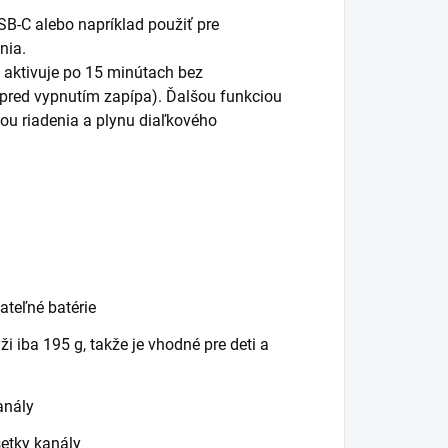
B-C alebo napríklad použiť pre
nia.
 aktivuje po 15 minútach bez
u pred vypnutím zapípa). Ďalšou funkciou
cou riadenia a plynu diaľkového
ateľné batérie
 iba 195 g, takže je vhodné pre deti a
anály
etky kanály