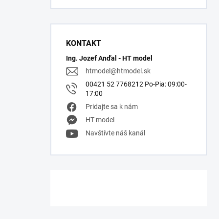
KONTAKT
Ing. Jozef Anďal - HT model
htmodel
@
htmodel.sk
00421 52 7768212 Po-Pia: 09:00-
17:00
Pridajte sa k nám
HT model
Navštívte náš kanál