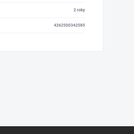
2 roky
4262500342585