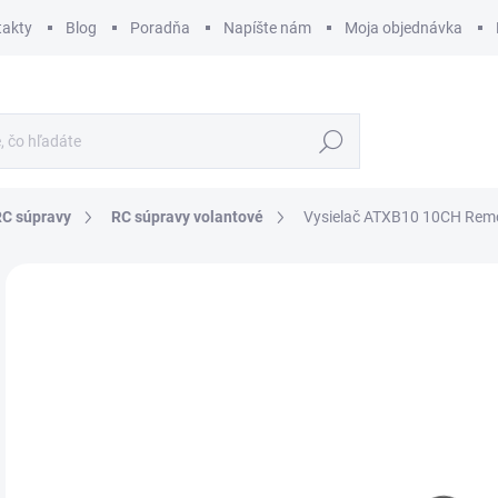
takty
Blog
Poradňa
Napíšte nám
Moja objednávka
Hľadať
RC súpravy
RC súpravy volantové
Vysielač ATXB10 10CH Remot
ZNAČKA:
AMEWI
€
€47
Jedn
SK
cena
MÔŽ
DO:
12.
MOŽ