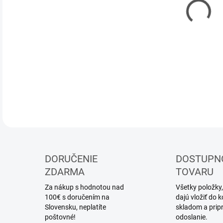
DOR
Vysi
DETA
DORUČENIE
DOSTUPN
ZDARMA
TOVARU
Za nákup s hodnotou nad
Všetky položky,
100€ s doručením na
dajú vložiť do
Slovensku, neplatíte
skladom a prip
poštovné!
odoslanie.